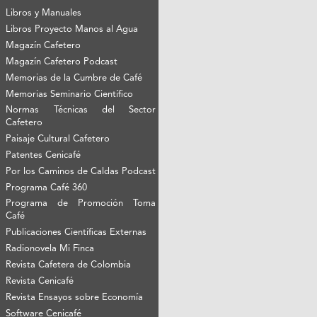
Libros y Manuales
Libros Proyecto Manos al Agua
Magazín Cafetero
Magazín Cafetero Podcast
Memorias de la Cumbre de Café
Memorias Seminario Científico
Normas Técnicas del Sector
Cafetero
Paisaje Cultural Cafetero
Patentes Cenicafé
Por los Caminos de Caldas Podcast
Programa Café 360
Programa de Promoción Toma
Café
Publicaciones Científicas Externas
Radionovela Mi Finca
Revista Cafetera de Colombia
Revista Cenicafé
Revista Ensayos sobre Economía
Software Cenicafé