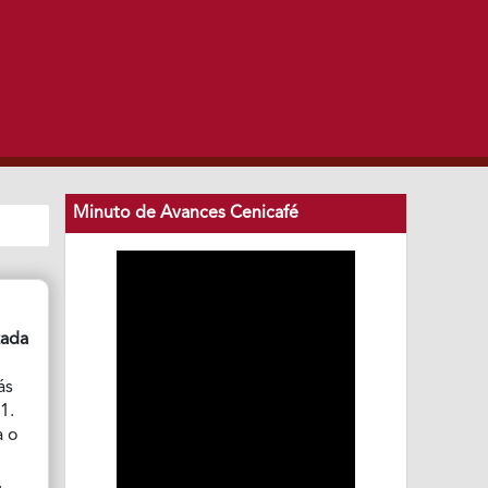
Minuto de Avances Cenicafé
zada
ás
1.
a o
.