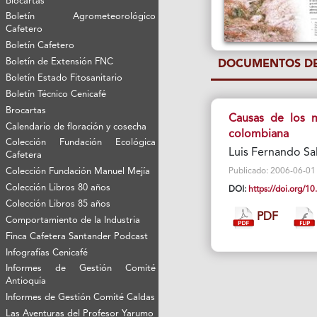
Biocartas
Boletín Agrometeorológico
Cafetero
Boletín Cafetero
Boletín de Extensión FNC
DOCUMENTOS DE
Boletín Estado Fitosanitario
Boletín Técnico Cenicafé
Brocartas
Causas de los m
Calendario de floración y cosecha
colombiana
Colección Fundación Ecológica
Luis Fernando Sa
Cafetera
Colección Fundación Manuel Mejía
Publicado: 2006-06-01 Vi
Colección Libros 80 años
DOI:
https://doi.org/
Colección Libros 85 años
PDF
Comportamiento de la Industria
Finca Cafetera Santander Podcast
Infografías Cenicafé
Informes de Gestión Comité
Antioquía
Informes de Gestión Comité Caldas
Las Aventuras del Profesor Yarumo