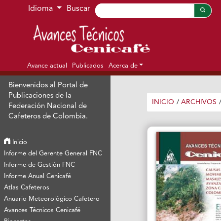
Ir al menú de navegación principal
Ir al contenido principal
Ir al pie de página del sitio
Idioma
Buscar
Avance actual
Publicados
Acerca de
Bienvenidos al Portal de
Publicaciones de la
INICIO
/
ARCHIVOS
Federación Nacional de
Cafeteros de Colombia.
Inicio
Informe del Gerente General FNC
Informe de Gestión FNC
Informe Anual Cenicafé
Atlas Cafeteros
Anuario Meteorológico Cafetero
Avances Técnicos Cenicafé