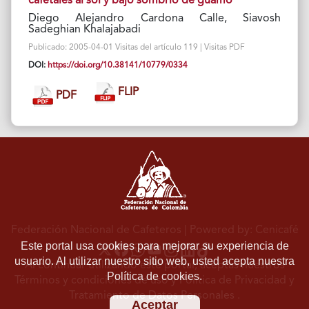
cafetales al sol y bajo sombrío de guamo
Diego Alejandro Cardona Calle, Siavosh
Sadeghian Khalajabadi
Publicado: 2005-04-01 Visitas del artículo 119 | Visitas PDF
DOI:
https://doi.org/10.38141/10779/0334
FLIP
PDF
Federación Nacional de Cafeteros
| Powered by: Cenicafé
Este portal usa cookies para mejorar su experiencia de
usuario. Al utilizar nuestro sitio web, usted acepta nuestra
Al continuar utilizando este portal, aceptas nuestros
Política de cookies.
Términos y condiciones de uso
y
Política de Privacidad y
Tratamiento de Datos Personales
.
Aceptar