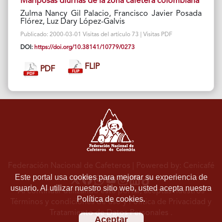
Mariposas diurnas de la zona cafetera colombiana
Zulma Nancy Gil Palacio, Francisco Javier Posada
Flórez, Luz Dary López-Galvis
Publicado: 2000-03-01 Visitas del artículo 73 | Visitas PDF
DOI:
https://doi.org/10.38141/10779/0273
FLIP
PDF
Federación Nacional de Cafeteros
| Powered by: Cenicafé
Este portal usa cookies para mejorar su experiencia de
usuario. Al utilizar nuestro sitio web, usted acepta nuestra
Al continuar utilizando este portal, aceptas nuestros
Política de cookies.
Términos y condiciones de uso
y
Política de Privacidad y
Tratamiento de Datos Personales
.
Aceptar