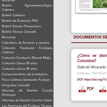
Biocartas
Boletín Agrometeorológico
Cafetero
Boletín Cafetero
Boletín de Extensión FNC
Boletín Estado Fitosanitario
Boletín Técnico Cenicafé
DOCUMENTOS DE
Brocartas
Calendario de floración y cosecha
Colección Fundación Ecológica
Cafetera
¿Cómo se distr
Colección Fundación Manuel Mejía
Colombia?
Colección Libros 80 años
Gabriel Alvarado
Colección Libros 85 años
Publicado: 1999-02-01 Vi
Comportamiento de la Industria
Finca Cafetera Santander Podcast
DOI:
https://doi.org/
Infografías Cenicafé
PDF
Informes de Gestión Comité
Antioquía
Informes de Gestión Comité Caldas
Las Aventuras del Profesor Yarumo