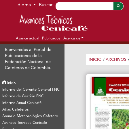
Ir al menú de navegación principal
Ir al contenido principal
Ir al pie de página del sitio
Idioma
Buscar
Avance actual
Publicados
Acerca de
Bienvenidos al Portal de
Publicaciones de la
INICIO
/
ARCHIVOS
Federación Nacional de
Cafeteros de Colombia.
Inicio
Informe del Gerente General FNC
Informe de Gestión FNC
Informe Anual Cenicafé
Atlas Cafeteros
Anuario Meteorológico Cafetero
Avances Técnicos Cenicafé