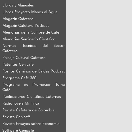
Libros y Manuales
Libros Proyecto Manos al Agua
Magazín Cafetero
Magazín Cafetero Podcast
Memorias de la Cumbre de Café
Memorias Seminario Científico
Normas Técnicas del Sector
Cafetero
Paisaje Cultural Cafetero
Patentes Cenicafé
Por los Caminos de Caldas Podcast
Programa Café 360
Programa de Promoción Toma
Café
Publicaciones Científicas Externas
Radionovela Mi Finca
Revista Cafetera de Colombia
Revista Cenicafé
Revista Ensayos sobre Economía
Software Cenicafé