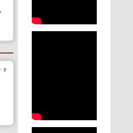
u
a y