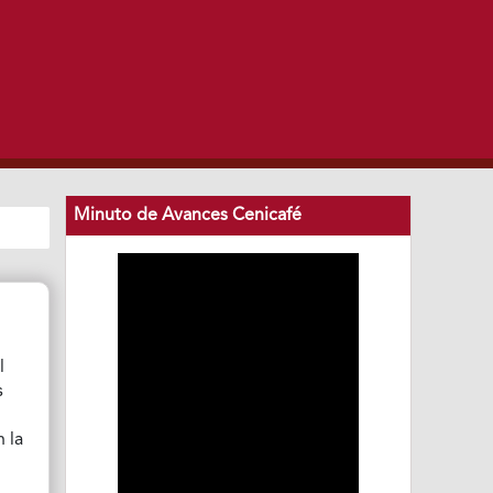
Minuto de Avances Cenicafé
l
s
 la