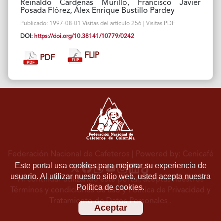
Reinaldo Cárdenas Murillo, Francisco Javier
Posada Flórez, Álex Enrique Bustillo Pardey
Publicado: 1997-08-01 Visitas del artículo 256 | Visitas PDF
DOI:
https://doi.org/10.38141/10779/0242
FLIP
PDF
Federación Nacional de Cafeteros
| Powered by: Cenicafé
Este portal usa cookies para mejorar su experiencia de
usuario. Al utilizar nuestro sitio web, usted acepta nuestra
Al continuar utilizando este portal, aceptas nuestros
Política de cookies.
Términos y condiciones de uso
y
Política de Privacidad y
Tratamiento de Datos Personales
.
Aceptar