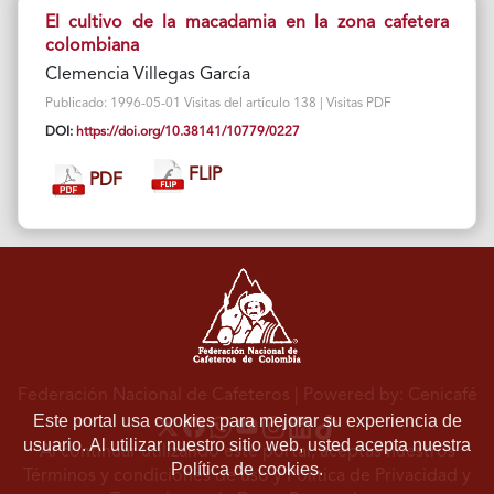
El cultivo de la macadamia en la zona cafetera
colombiana
Clemencia Villegas García
Publicado: 1996-05-01 Visitas del artículo 138 | Visitas PDF
DOI:
https://doi.org/10.38141/10779/0227
FLIP
PDF
Federación Nacional de Cafeteros
| Powered by: Cenicafé
Este portal usa cookies para mejorar su experiencia de
usuario. Al utilizar nuestro sitio web, usted acepta nuestra
Al continuar utilizando este portal, aceptas nuestros
Política de cookies.
Términos y condiciones de uso
y
Política de Privacidad y