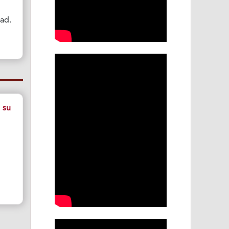
ad.
 su