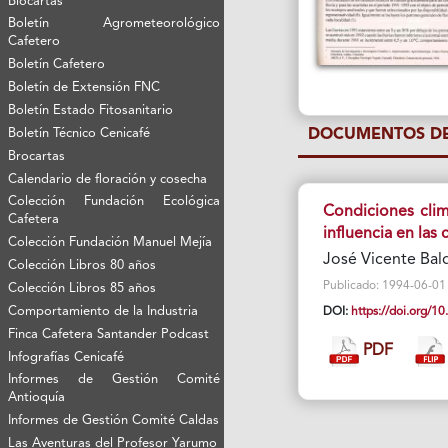
Biocartas
Boletín Agrometeorológico
Cafetero
Boletín Cafetero
Boletín de Extensión FNC
Boletín Estado Fitosanitario
Boletín Técnico Cenicafé
DOCUMENTOS DE
Brocartas
Calendario de floración y cosecha
Colección Fundación Ecológica
Condiciones clim
Cafetera
influencia en las
Colección Fundación Manuel Mejía
José Vicente Bal
Colección Libros 80 años
Publicado: 1994-06-01 Vi
Colección Libros 85 años
Comportamiento de la Industria
DOI:
https://doi.org/
Finca Cafetera Santander Podcast
PDF
Infografías Cenicafé
Informes de Gestión Comité
Antioquía
Informes de Gestión Comité Caldas
Las Aventuras del Profesor Yarumo