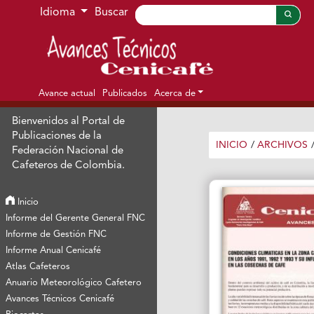
Ir al menú de navegación principal
Ir al contenido principal
Ir al pie de página del sitio
Idioma
Buscar
Avance actual
Publicados
Acerca de
Bienvenidos al Portal de
Publicaciones de la
INICIO
/
ARCHIVOS
Federación Nacional de
Cafeteros de Colombia.
Inicio
Informe del Gerente General FNC
Informe de Gestión FNC
Informe Anual Cenicafé
Atlas Cafeteros
Anuario Meteorológico Cafetero
Avances Técnicos Cenicafé