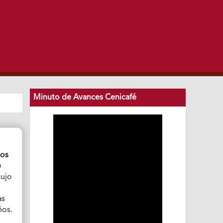
Minuto de Avances Cenicafé
ños
e
dujo
as
ños.