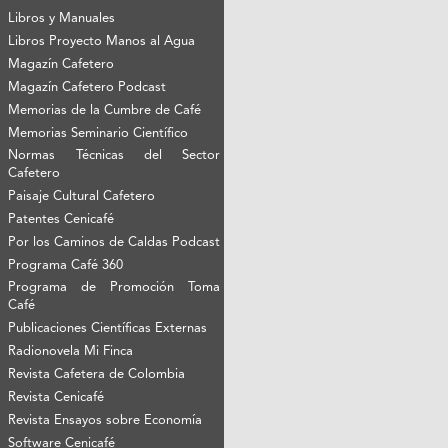
Libros y Manuales
Libros Proyecto Manos al Agua
Magazín Cafetero
Magazín Cafetero Podcast
Memorias de la Cumbre de Café
Memorias Seminario Científico
Normas Técnicas del Sector
Cafetero
Paisaje Cultural Cafetero
Patentes Cenicafé
Por los Caminos de Caldas Podcast
Programa Café 360
Programa de Promoción Toma
Café
Publicaciones Científicas Externas
Radionovela Mi Finca
Revista Cafetera de Colombia
Revista Cenicafé
Revista Ensayos sobre Economía
Software Cenicafé