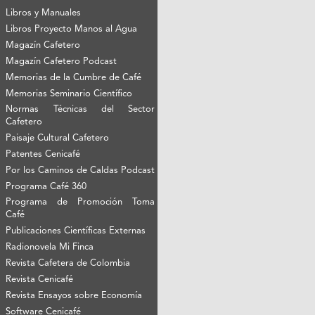
Libros y Manuales
Libros Proyecto Manos al Agua
Magazín Cafetero
Magazín Cafetero Podcast
Memorias de la Cumbre de Café
Memorias Seminario Científico
Normas Técnicas del Sector
Cafetero
Paisaje Cultural Cafetero
Patentes Cenicafé
Por los Caminos de Caldas Podcast
Programa Café 360
Programa de Promoción Toma
Café
Publicaciones Científicas Externas
Radionovela Mi Finca
Revista Cafetera de Colombia
Revista Cenicafé
Revista Ensayos sobre Economía
Software Cenicafé