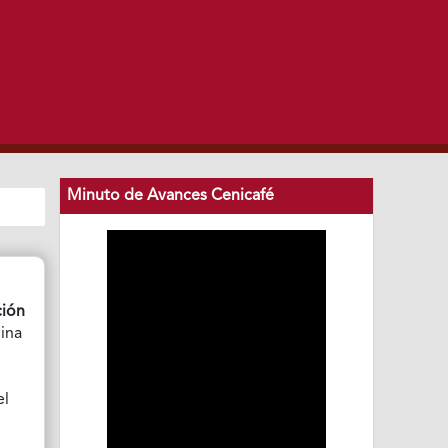
Minuto de Avances Cenicafé
ción
mina
el