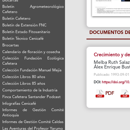
Biocartas
Boletín Agrometeorológico
Cafetero
Boletín Cafetero
Boletín de Extensión FNC
Boletín Estado Fitosanitario
DOCUMENTOS DE
Boletín Técnico Cenicafé
Brocartas
Calendario de floración y cosecha
Crecimiento y des
Colección Fundación Ecológica
Melba Ruth Salaza
Cafetera
Álex Enrique Bust
Colección Fundación Manuel Mejía
Publicado: 1993-09-01 V
Colección Libros 80 años
DOI:
https://doi.org/
Colección Libros 85 años
Comportamiento de la Industria
PDF
Finca Cafetera Santander Podcast
Infografías Cenicafé
Informes de Gestión Comité
Antioquía
Informes de Gestión Comité Caldas
Las Aventuras del Profesor Yarumo