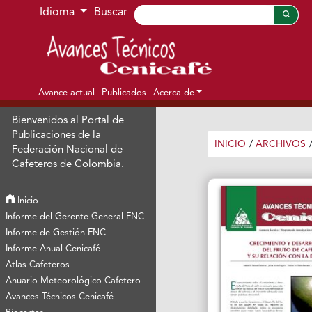
Ir al menú de navegación principal
Ir al contenido principal
Ir al pie de página del sitio
Idioma
Buscar
Avance actual
Publicados
Acerca de
Bienvenidos al Portal de
Publicaciones de la
INICIO
/
ARCHIVOS
Federación Nacional de
Cafeteros de Colombia.
Inicio
Informe del Gerente General FNC
Informe de Gestión FNC
Informe Anual Cenicafé
Atlas Cafeteros
Anuario Meteorológico Cafetero
Avances Técnicos Cenicafé