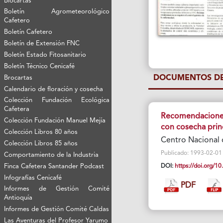
Biocartas
Boletín Agrometeorológico
Cafetero
Boletín Cafetero
Boletín de Extensión FNC
Boletín Estado Fitosanitario
Boletín Técnico Cenicafé
DOCUMENTOS DE
Brocartas
Calendario de floración y cosecha
Colección Fundación Ecológica
Cafetera
Recomendaciones 
Colección Fundación Manuel Mejía
con cosecha prin
Colección Libros 80 años
Centro Nacional 
Colección Libros 85 años
Publicado: 1993-02-01 Vi
Comportamiento de la Industria
Finca Cafetera Santander Podcast
DOI:
https://doi.org/
Infografías Cenicafé
PDF
Informes de Gestión Comité
Antioquía
Informes de Gestión Comité Caldas
Las Aventuras del Profesor Yarumo