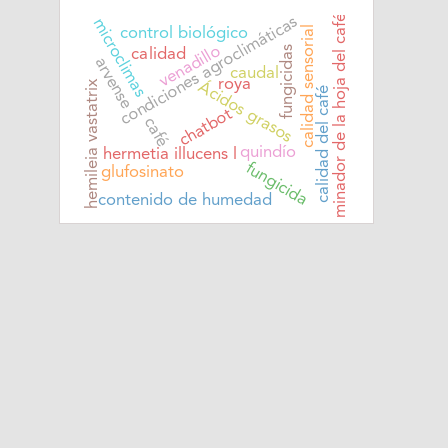
condiciones agroclimáticas
minador de la hoja del café
microclimas
calidad sensorial
control biológico
venadillo
fungicidas
calidad
arvense
caudal
roya
Ácidos grasos
hemileia vastatrix
calidad del café
chatbot
café
quindío
hermetia illucens l
fungicida
glufosinato
contenido de humedad