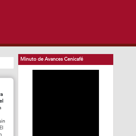
Minuto de Avances Cenicafé
ya
el
a
sin
El
n