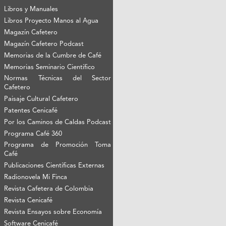
Libros y Manuales
Libros Proyecto Manos al Agua
Magazín Cafetero
Magazín Cafetero Podcast
Memorias de la Cumbre de Café
Memorias Seminario Científico
Normas Técnicas del Sector
Cafetero
Paisaje Cultural Cafetero
Patentes Cenicafé
Por los Caminos de Caldas Podcast
Programa Café 360
Programa de Promoción Toma
Café
Publicaciones Científicas Externas
Radionovela Mi Finca
Revista Cafetera de Colombia
Revista Cenicafé
Revista Ensayos sobre Economía
Software Cenicafé