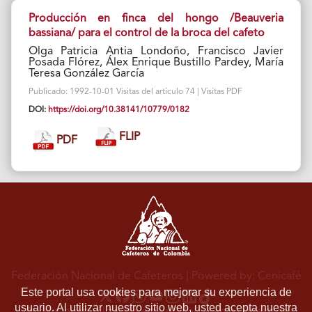
Producción en finca del hongo /Beauveria
bassiana/ para el control de la broca del cafeto
Olga Patricia Antia Londoño, Francisco Javier
Posada Flórez, Álex Enrique Bustillo Pardey, María
Teresa González García
Publicado: 1992-10-01 Visitas del artículo 74 | Visitas PDF
DOI:
https://doi.org/10.38141/10779/0182
FLIP
PDF
Federación Nacional de Cafeteros
| Powered by: Cenicafé
Este portal usa cookies para mejorar su experiencia de
usuario. Al utilizar nuestro sitio web, usted acepta nuestra