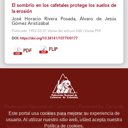
El sombrío en los cafetales protege los suelos de
la erosión
José Horacio Rivera Posada, Álvaro de Jesús
Gómez Aristizábal
Publicado: 1992-05-01 Visitas del artículo 648 | Visitas PDF
DOI:
https://doi.org/10.38141/10779/0177
FLIP
PDF
Federación Nacional de Cafeteros
| Powered by: Cenicafé
Este portal usa cookies para mejorar su experiencia de
usuario. Al utilizar nuestro sitio web, usted acepta nuestra
Al continuar utilizando este portal, aceptas nuestros
Política de cookies.
Términos y condiciones de uso
y
Política de Privacidad y