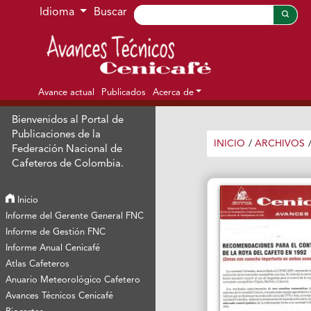
Ir al menú de navegación principal
Ir al contenido principal
Ir al pie de página del sitio
Idioma
Buscar
Avance actual
Publicados
Acerca de
Bienvenidos al Portal de
Publicaciones de la
INICIO
/
ARCHIVOS
Federación Nacional de
Cafeteros de Colombia.
Inicio
Informe del Gerente General FNC
Informe de Gestión FNC
Informe Anual Cenicafé
Atlas Cafeteros
Anuario Meteorológico Cafetero
Avances Técnicos Cenicafé