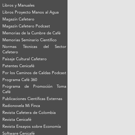
Libros y Manuales
Libros Proyecto Manos al Agua
Magazín Cafetero
Magazín Cafetero Podcast
Memorias de la Cumbre de Café
Memorias Seminario Científico
Normas Técnicas del Sector
Cafetero
Paisaje Cultural Cafetero
Patentes Cenicafé
Por los Caminos de Caldas Podcast
Programa Café 360
Programa de Promoción Toma
Café
Publicaciones Científicas Externas
Radionovela Mi Finca
Revista Cafetera de Colombia
Revista Cenicafé
Revista Ensayos sobre Economía
Software Cenicafé