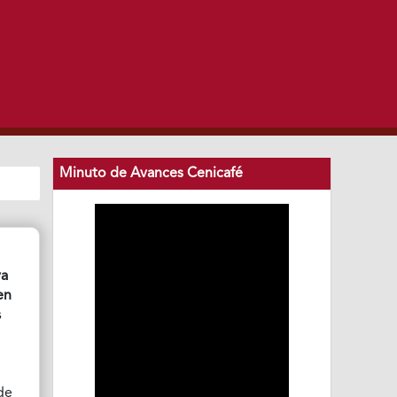
Minuto de Avances Cenicafé
ya
en
s
de