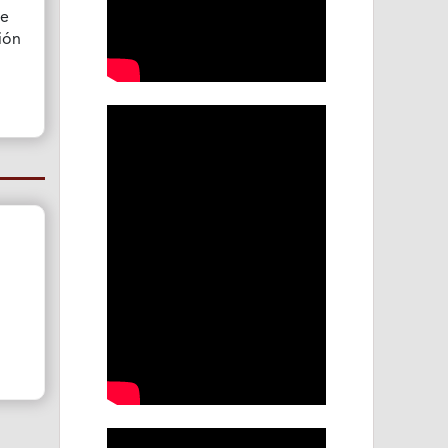
de
ión