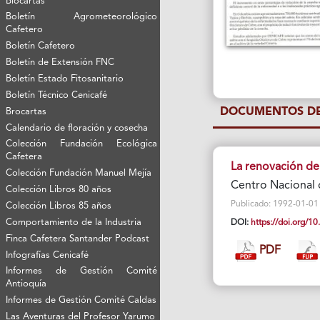
Biocartas
Boletín Agrometeorológico
Cafetero
Boletín Cafetero
Boletín de Extensión FNC
Boletín Estado Fitosanitario
Boletín Técnico Cenicafé
DOCUMENTOS DE
Brocartas
Calendario de floración y cosecha
Colección Fundación Ecológica
Cafetera
La renovación de 
Colección Fundación Manuel Mejía
Centro Nacional 
Colección Libros 80 años
Publicado: 1992-01-01 V
Colección Libros 85 años
Comportamiento de la Industria
DOI:
https://doi.org/
Finca Cafetera Santander Podcast
PDF
Infografías Cenicafé
Informes de Gestión Comité
Antioquía
Informes de Gestión Comité Caldas
Las Aventuras del Profesor Yarumo