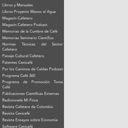
Libros y Manuales
Libros Proyecto Manos al Agua
Magazín Cafetero
Magazín Cafetero Podcast
Memorias de la Cumbre de Café
Memorias Seminario Científico
Normas Técnicas del Sector
Cafetero
Paisaje Cultural Cafetero
Patentes Cenicafé
Por los Caminos de Caldas Podcast
Programa Café 360
Programa de Promoción Toma
Café
Publicaciones Científicas Externas
Radionovela Mi Finca
Revista Cafetera de Colombia
Revista Cenicafé
Revista Ensayos sobre Economía
Software Cenicafé