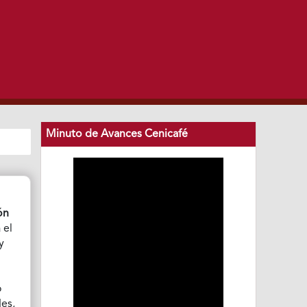
Minuto de Avances Cenicafé
ón
 el
y
o
des,