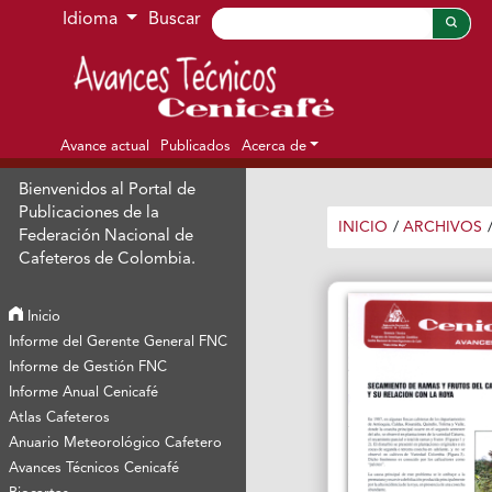
Ir al menú de navegación principal
Ir al contenido principal
Ir al pie de página del sitio
Idioma
Buscar
Avance actual
Publicados
Acerca de
Bienvenidos al Portal de
Publicaciones de la
INICIO
/
ARCHIVOS
Federación Nacional de
Cafeteros de Colombia.
Inicio
Informe del Gerente General FNC
Informe de Gestión FNC
Informe Anual Cenicafé
Atlas Cafeteros
Anuario Meteorológico Cafetero
Avances Técnicos Cenicafé