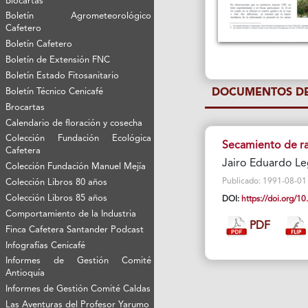
Biocartas
Boletín Agrometeorológico
Cafetero
Boletín Cafetero
Boletín de Extensión FNC
Boletín Estado Fitosanitario
Boletín Técnico Cenicafé
DOCUMENTOS DE
Brocartas
Calendario de floración y cosecha
Colección Fundación Ecológica
Secamiento de ram
Cafetera
Jairo Eduardo Le
Colección Fundación Manuel Mejía
Publicado: 1991-08-01 Vi
Colección Libros 80 años
Colección Libros 85 años
DOI:
https://doi.org/
Comportamiento de la Industria
PDF
Finca Cafetera Santander Podcast
Infografías Cenicafé
Informes de Gestión Comité
Antioquía
Informes de Gestión Comité Caldas
Las Aventuras del Profesor Yarumo