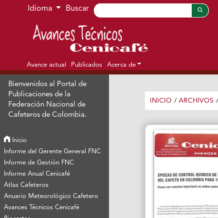
Ir al menú de navegación principal
Ir al contenido principal
Ir al pie de página del sitio
Idioma
Buscar
Avance actual
Publicados
Acerca de
Bienvenidos al Portal de
Publicaciones de la
INICIO
/
ARCHIVOS
Federación Nacional de
Cafeteros de Colombia.
Inicio
Informe del Gerente General FNC
Informe de Gestión FNC
Informe Anual Cenicafé
Atlas Cafeteros
Anuario Meteorológico Cafetero
Avances Técnicos Cenicafé