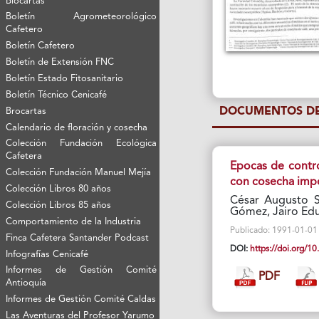
Biocartas
Boletín Agrometeorológico
Cafetero
Boletín Cafetero
Boletín de Extensión FNC
Boletín Estado Fitosanitario
Boletín Técnico Cenicafé
DOCUMENTOS DE
Brocartas
Calendario de floración y cosecha
Colección Fundación Ecológica
Cafetera
Epocas de contro
Colección Fundación Manuel Mejía
con cosecha imp
Colección Libros 80 años
César Augusto Si
Colección Libros 85 años
Gómez, Jairo Ed
Comportamiento de la Industria
Publicado: 1991-01-01 V
Finca Cafetera Santander Podcast
DOI:
https://doi.org/
Infografías Cenicafé
Informes de Gestión Comité
PDF
Antioquía
Informes de Gestión Comité Caldas
Las Aventuras del Profesor Yarumo