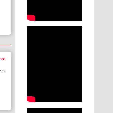
nas
mez