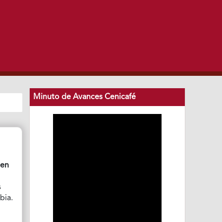
Minuto de Avances Cenicafé
 en
s
bia.