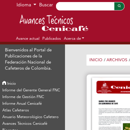
Ir al menú de navegación principal
Ir al contenido principal
Ir al pie de página del sitio
Idioma
Buscar
Avance actual
Publicados
Acerca de
Bienvenidos al Portal de
Publicaciones de la
INICIO
/
ARCHIVOS
Federación Nacional de
Cafeteros de Colombia.
Inicio
Informe del Gerente General FNC
Informe de Gestión FNC
Informe Anual Cenicafé
Atlas Cafeteros
Anuario Meteorológico Cafetero
Avances Técnicos Cenicafé