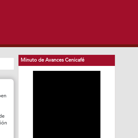
Minuto de Avances Cenicafé
ben
de
ción