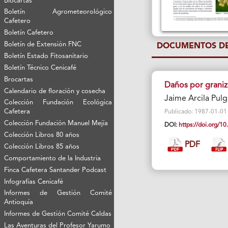
Biocartas
Boletín Agrometeorológico
Cafetero
Boletín Cafetero
Boletín de Extensión FNC
DOCUMENTOS DE
Boletín Estado Fitosanitario
Boletín Técnico Cenicafé
Brocartas
Daños por graniz
Calendario de floración y cosecha
Jaime Arcila Pul
Colección Fundación Ecológica
Cafetera
Publicado: 1987-01-01 Vi
Colección Fundación Manuel Mejía
DOI:
https://doi.org/
Colección Libros 80 años
PDF
Colección Libros 85 años
Comportamiento de la Industria
Finca Cafetera Santander Podcast
Infografías Cenicafé
Informes de Gestión Comité
Antioquía
Informes de Gestión Comité Caldas
Las Aventuras del Profesor Yarumo