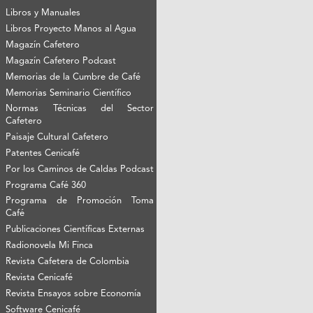
Libros y Manuales
Libros Proyecto Manos al Agua
Magazín Cafetero
Magazín Cafetero Podcast
Memorias de la Cumbre de Café
Memorias Seminario Científico
Normas Técnicas del Sector
Cafetero
Paisaje Cultural Cafetero
Patentes Cenicafé
Por los Caminos de Caldas Podcast
Programa Café 360
Programa de Promoción Toma
Café
Publicaciones Científicas Externas
Radionovela Mi Finca
Revista Cafetera de Colombia
Revista Cenicafé
Revista Ensayos sobre Economía
Software Cenicafé