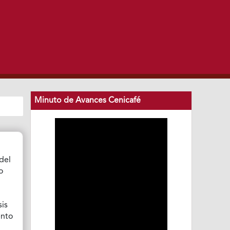
Minuto de Avances Cenicafé
del
o
sis
ento