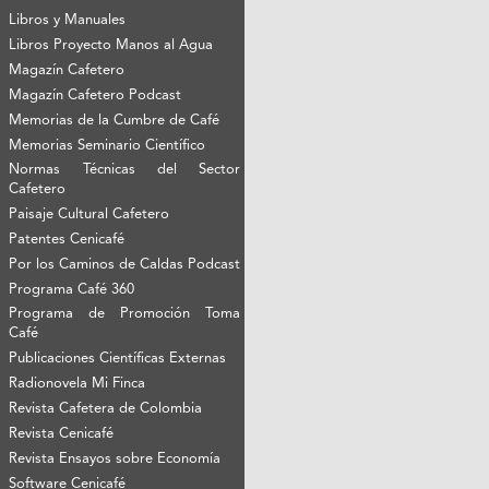
Libros y Manuales
Libros Proyecto Manos al Agua
Magazín Cafetero
Magazín Cafetero Podcast
Memorias de la Cumbre de Café
Memorias Seminario Científico
Normas Técnicas del Sector
Cafetero
Paisaje Cultural Cafetero
Patentes Cenicafé
Por los Caminos de Caldas Podcast
Programa Café 360
Programa de Promoción Toma
Café
Publicaciones Científicas Externas
Radionovela Mi Finca
Revista Cafetera de Colombia
Revista Cenicafé
Revista Ensayos sobre Economía
Software Cenicafé