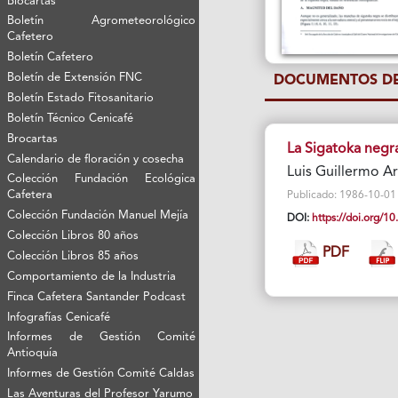
Biocartas
Boletín Agrometeorológico
Cafetero
Boletín Cafetero
Boletín de Extensión FNC
DOCUMENTOS DE
Boletín Estado Fitosanitario
Boletín Técnico Cenicafé
Brocartas
La Sigatoka negr
Calendario de floración y cosecha
Luis Guillermo A
Colección Fundación Ecológica
Cafetera
Publicado: 1986-10-01 V
Colección Fundación Manuel Mejía
DOI:
https://doi.org/
Colección Libros 80 años
PDF
Colección Libros 85 años
Comportamiento de la Industria
Finca Cafetera Santander Podcast
Infografías Cenicafé
Informes de Gestión Comité
Antioquía
Informes de Gestión Comité Caldas
Las Aventuras del Profesor Yarumo