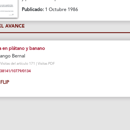
Publicado:
1 Octubre 1986
L AVANCE
a en plátano y banano
rango Bernal
isitas del artículo 171 | Visitas PDF
10.38141/10779/0134
FLIP