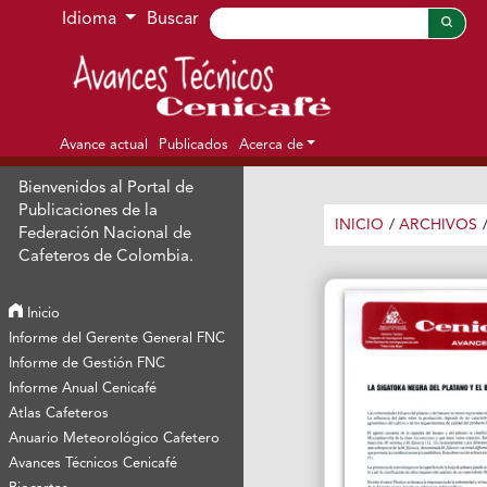
Ir al menú de navegación principal
Ir al contenido principal
Ir al pie de página del sitio
Idioma
Buscar
Avance actual
Publicados
Acerca de
Bienvenidos al Portal de
Publicaciones de la
INICIO
/
ARCHIVOS
Federación Nacional de
Cafeteros de Colombia.
Inicio
Informe del Gerente General FNC
Informe de Gestión FNC
Informe Anual Cenicafé
Atlas Cafeteros
Anuario Meteorológico Cafetero
Avances Técnicos Cenicafé