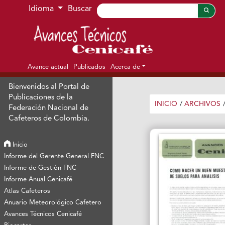
Ir al menú de navegación principal
Ir al contenido principal
Ir al pie de página del sitio
Idioma
Buscar
Avance actual
Publicados
Acerca de
Bienvenidos al Portal de
Publicaciones de la
INICIO
/
ARCHIVOS
Federación Nacional de
Cafeteros de Colombia.
Inicio
Informe del Gerente General FNC
Informe de Gestión FNC
Informe Anual Cenicafé
Atlas Cafeteros
Anuario Meteorológico Cafetero
Avances Técnicos Cenicafé