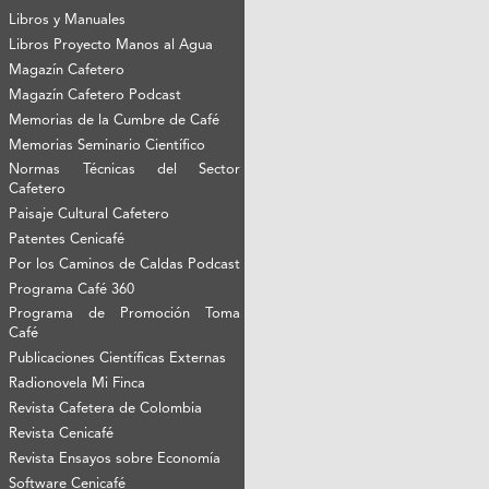
Libros y Manuales
Libros Proyecto Manos al Agua
Magazín Cafetero
Magazín Cafetero Podcast
Memorias de la Cumbre de Café
Memorias Seminario Científico
Normas Técnicas del Sector
Cafetero
Paisaje Cultural Cafetero
Patentes Cenicafé
Por los Caminos de Caldas Podcast
Programa Café 360
Programa de Promoción Toma
Café
Publicaciones Científicas Externas
Radionovela Mi Finca
Revista Cafetera de Colombia
Revista Cenicafé
Revista Ensayos sobre Economía
Software Cenicafé