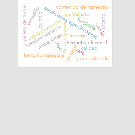
contenido de humedad
condiciones agroclimáticas
pellets de turba
venadillo
quindío
glufosinato
secado
fungicida
calidad sensorial
Ácidos grasos
caudal
hemileia vastatrix
microclimas
arvense
roya
hermetia illucens l
chatbot
calidad
café
lombricompostaje
granos de café