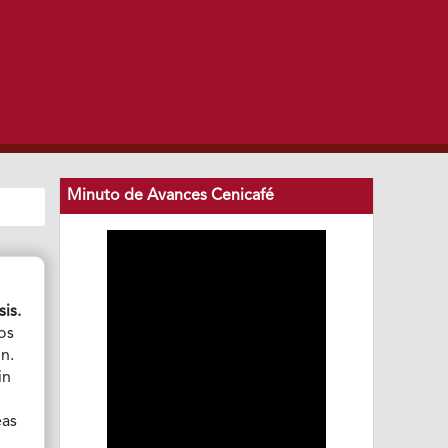
Minuto de Avances Cenicafé
is.
dos
n.
in
eas