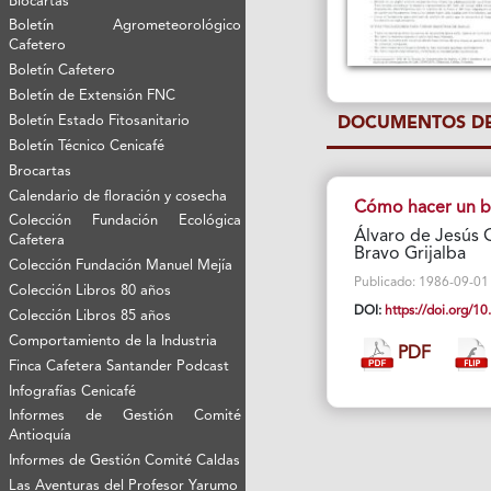
Biocartas
Boletín Agrometeorológico
Cafetero
Boletín Cafetero
Boletín de Extensión FNC
Boletín Estado Fitosanitario
DOCUMENTOS DE
Boletín Técnico Cenicafé
Brocartas
Calendario de floración y cosecha
Cómo hacer un bu
Colección Fundación Ecológica
Álvaro de Jesús 
Cafetera
Bravo Grijalba
Colección Fundación Manuel Mejía
Publicado: 1986-09-01 V
Colección Libros 80 años
DOI:
https://doi.org/
Colección Libros 85 años
Comportamiento de la Industria
PDF
Finca Cafetera Santander Podcast
Infografías Cenicafé
Informes de Gestión Comité
Antioquía
Informes de Gestión Comité Caldas
Las Aventuras del Profesor Yarumo