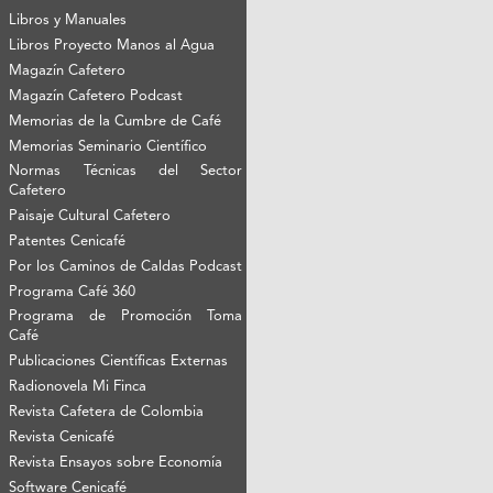
Libros y Manuales
Libros Proyecto Manos al Agua
Magazín Cafetero
Magazín Cafetero Podcast
Memorias de la Cumbre de Café
Memorias Seminario Científico
Normas Técnicas del Sector
Cafetero
Paisaje Cultural Cafetero
Patentes Cenicafé
Por los Caminos de Caldas Podcast
Programa Café 360
Programa de Promoción Toma
Café
Publicaciones Científicas Externas
Radionovela Mi Finca
Revista Cafetera de Colombia
Revista Cenicafé
Revista Ensayos sobre Economía
Software Cenicafé