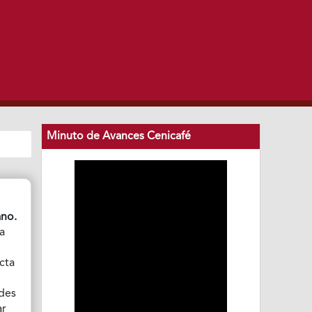
Minuto de Avances Cenicafé
ano.
ía
cta
des
ar