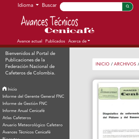
Ir al menú de navegación principal
Ir al contenido principal
Ir al pie de página del sitio
Idioma
Buscar
Avance actual
Publicados
Acerca de
Bienvenidos al Portal de
Publicaciones de la
INICIO
/
ARCHIVOS
Federación Nacional de
Cafeteros de Colombia.
Inicio
Informe del Gerente General FNC
Informe de Gestión FNC
Informe Anual Cenicafé
Atlas Cafeteros
Anuario Meteorológico Cafetero
Avances Técnicos Cenicafé