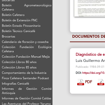
Biocartas
Boletín Agrometeorológico
Cafetero
Boletín Cafetero
Boletín de Extensión FNC
Boletín Estado Fitosanitario
Boletín Técnico Cenicafé
DOCUMENTOS DE
Brocartas
Calendario de floración y cosecha
Colección Fundación Ecológica
Cafetera
Diagnóstico de e
Colección Fundación Manuel Mejía
Luis Guillermo A
Colección Libros 80 años
Publicado: 1984-09-01 Vi
Colección Libros 85 años
Comportamiento de la Industria
DOI:
https://doi.org/
Finca Cafetera Santander Podcast
PDF
Infografías Cenicafé
Informes de Gestión Comité
Antioquía
Informes de Gestión Comité Caldas
Las Aventuras del Profesor Yarumo