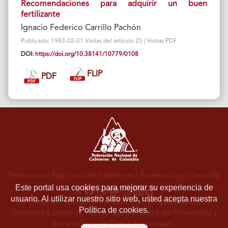
Recomendaciones para adquirir un buen
fertilizante
Ignacio Federico Carrillo Pachón
Publicado: 1983-02-01 Visitas del artículo 25 | Visitas PDF
DOI:
https://doi.org/10.38141/10779/0108
FLIP
PDF
Federación Nacional de Cafeteros
| Powered by: Cenicafé
Este portal usa cookies para mejorar su experiencia de
usuario. Al utilizar nuestro sitio web, usted acepta nuestra
Al continuar utilizando este portal, aceptas nuestros
Política de cookies.
Términos y condiciones de uso
y
Política de Privacidad y
Tratamiento de Datos Personales
.