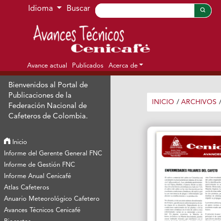
Ir al menú de navegación principal
Ir al contenido principal
Ir al pie de página del sitio
Idioma
Buscar
Avance actual
Publicados
Acerca de
Bienvenidos al Portal de
Publicaciones de la
INICIO
/
ARCHIVOS
Federación Nacional de
Cafeteros de Colombia.
Inicio
Informe del Gerente General FNC
Informe de Gestión FNC
Informe Anual Cenicafé
Atlas Cafeteros
Anuario Meteorológico Cafetero
Avances Técnicos Cenicafé