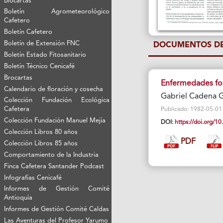
Biocartas
Boletín Agrometeorológico
Cafetero
Boletín Cafetero
Boletín de Extensión FNC
DOCUMENTOS DE
Boletín Estado Fitosanitario
Boletín Técnico Cenicafé
Brocartas
Enfermedades fol
Calendario de floración y cosecha
Gabriel Cadena
Colección Fundación Ecológica
Cafetera
Publicado: 1982-05-01 V
Colección Fundación Manuel Mejía
DOI:
https://doi.org/
Colección Libros 80 años
PDF
Colección Libros 85 años
Comportamiento de la Industria
Finca Cafetera Santander Podcast
Infografías Cenicafé
Informes de Gestión Comité
Antioquía
Informes de Gestión Comité Caldas
Las Aventuras del Profesor Yarumo