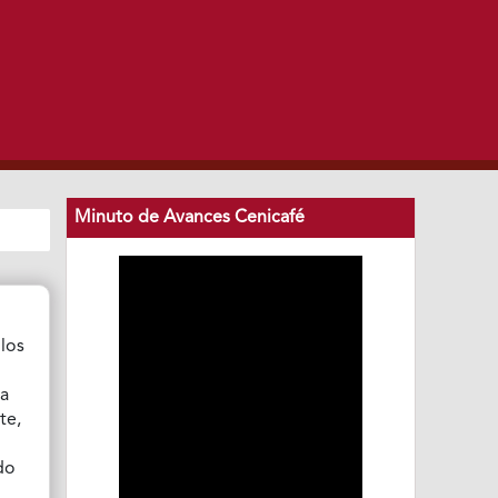
Minuto de Avances Cenicafé
 los
ha
te,
ndo