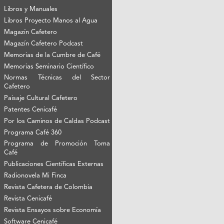
Libros y Manuales
Libros Proyecto Manos al Agua
Magazín Cafetero
Magazín Cafetero Podcast
Memorias de la Cumbre de Café
Memorias Seminario Científico
Normas Técnicas del Sector
Cafetero
Paisaje Cultural Cafetero
Patentes Cenicafé
Por los Caminos de Caldas Podcast
Programa Café 360
Programa de Promoción Toma
Café
Publicaciones Científicas Externas
Radionovela Mi Finca
Revista Cafetera de Colombia
Revista Cenicafé
Revista Ensayos sobre Economía
Software Cenicafé