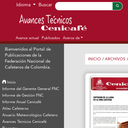
Ir al menú de navegación principal
Ir al contenido principal
Ir al pie de página del sitio
Idioma
Buscar
Avance actual
Publicados
Acerca de
Bienvenidos al Portal de
Publicaciones de la
INICIO
/
ARCHIVOS
Federación Nacional de
Cafeteros de Colombia.
Inicio
Informe del Gerente General FNC
Informe de Gestión FNC
Informe Anual Cenicafé
Atlas Cafeteros
Anuario Meteorológico Cafetero
Avances Técnicos Cenicafé