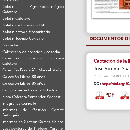
Biocartas
Boletín Agrometeorológico
Cafetero
Boletín Cafetero
Boletín de Extensión FNC
Boletín Estado Fitosanitario
Boletín Técnico Cenicafé
DOCUMENTOS DE
Brocartas
Calendario de floración y cosecha
Colección Fundación Ecológica
Captación de la l
Cafetera
José Vicente Suá
Colección Fundación Manuel Mejía
Publicado: 1980-03-01 Vi
Colección Libros 80 años
Colección Libros 85 años
DOI:
https://doi.org/
Comportamiento de la Industria
PDF
Finca Cafetera Santander Podcast
Infografías Cenicafé
Informes de Gestión Comité
Antioquía
Informes de Gestión Comité Caldas
Las Aventuras del Profesor Yarumo