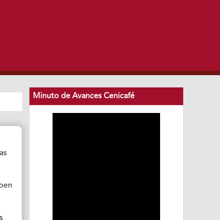
Minuto de Avances Cenicafé
cas
iben
s