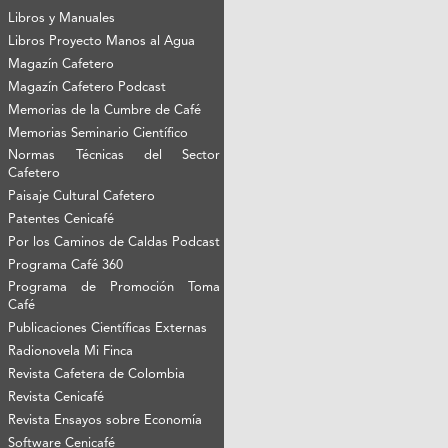
Libros y Manuales
Libros Proyecto Manos al Agua
Magazín Cafetero
Magazín Cafetero Podcast
Memorias de la Cumbre de Café
Memorias Seminario Científico
Normas Técnicas del Sector
Cafetero
Paisaje Cultural Cafetero
Patentes Cenicafé
Por los Caminos de Caldas Podcast
Programa Café 360
Programa de Promoción Toma
Café
Publicaciones Científicas Externas
Radionovela Mi Finca
Revista Cafetera de Colombia
Revista Cenicafé
Revista Ensayos sobre Economía
Software Cenicafé