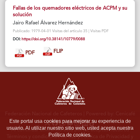
Fallas de los quemadores eléctricos de ACPM y su
solución
Jairo Rafael Álvarez Hernández
Publicado: 1979-04-01 Visitas del artículo 35 | Visitas PDF
DOI:
https://doi.org/10.38141/10779/0088
FLIP
PDF
Federación Nacional de Cafeteros
| Powered by: Cenicafé
Este portal usa cookies para mejorar su experiencia de
usuario. Al utilizar nuestro sitio web, usted acepta nuestra
Al continuar utilizando este portal, aceptas nuestros
Política de cookies.
Términos y condiciones de uso
y
Política de Privacidad y