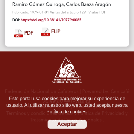
Ramiro Gómez Quiroga, Carlos Baeza Aragón
Publicado: 1979-01-01 Visitas del artículo 129 | Visitas PDF
DOI:
https://doi.org/10.38141/10779/0085
FLIP
PDF
Federación Nacional de Cafeteros
| Powered by: Cenicafé
Este portal usa cookies para mejorar su experiencia de
usuario. Al utilizar nuestro sitio web, usted acepta nuestra
Al continuar utilizando este portal, aceptas nuestros
Política de cookies.
Términos y condiciones de uso
y
Política de Privacidad y
Tratamiento de Datos Personales
.
Aceptar