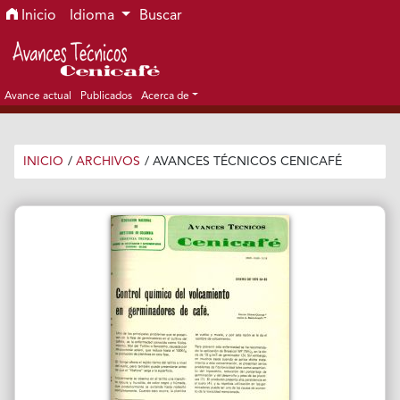
Ir al menú de navegación principal
Ir al contenido principal
Ir al pie de página del sitio
Inicio
Idioma
Buscar
Avance actual
Publicados
Acerca de
INICIO
/
ARCHIVOS
/
AVANCES TÉCNICOS CENICAFÉ