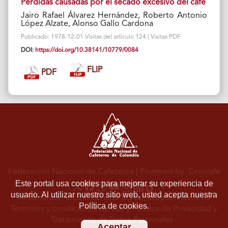
Pérdidas causadas por el secado excesivo del café
Jairo Rafael Álvarez Hernández, Roberto Antonio
López Alzate, Alonso Gallo Cardona
Publicado: 1978-12-01 Visitas del artículo 124 | Visitas PDF
DOI:
https://doi.org/10.38141/10779/0084
FLIP
PDF
Federación Nacional de Cafeteros
| Powered by: Cenicafé
Este portal usa cookies para mejorar su experiencia de
usuario. Al utilizar nuestro sitio web, usted acepta nuestra
Al continuar utilizando este portal, aceptas nuestros
Política de cookies.
Términos y condiciones de uso
y
Política de Privacidad y
Tratamiento de Datos Personales
.
Aceptar