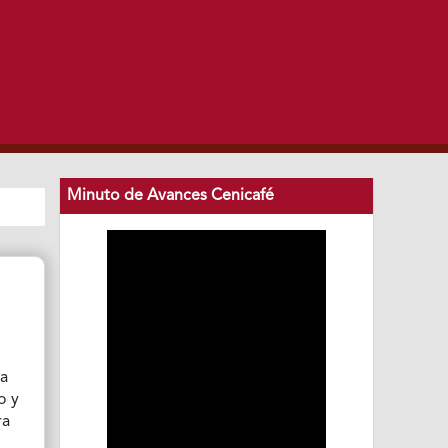
Minuto de Avances Cenicafé
ra
o y
ra