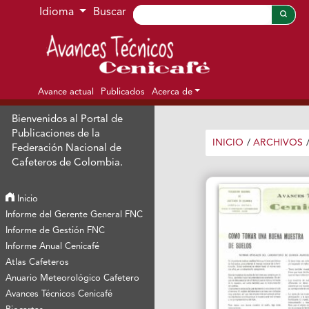
Ir al menú de navegación principal
Ir al contenido principal
Ir al pie de página del sitio
Idioma
Buscar
Avance actual
Publicados
Acerca de
Bienvenidos al Portal de
Publicaciones de la
INICIO
/
ARCHIVOS
Federación Nacional de
Cafeteros de Colombia.
Inicio
Informe del Gerente General FNC
Informe de Gestión FNC
Informe Anual Cenicafé
Atlas Cafeteros
Anuario Meteorológico Cafetero
Avances Técnicos Cenicafé