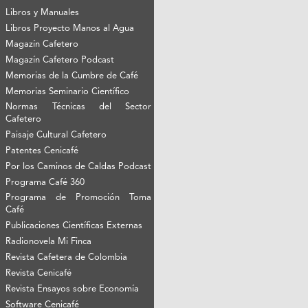
Libros y Manuales
Libros Proyecto Manos al Agua
Magazín Cafetero
Magazín Cafetero Podcast
Memorias de la Cumbre de Café
Memorias Seminario Científico
Normas Técnicas del Sector
Cafetero
Paisaje Cultural Cafetero
Patentes Cenicafé
Por los Caminos de Caldas Podcast
Programa Café 360
Programa de Promoción Toma
Café
Publicaciones Científicas Externas
Radionovela Mi Finca
Revista Cafetera de Colombia
Revista Cenicafé
Revista Ensayos sobre Economía
Software Cenicafé