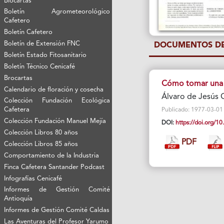
Biocartas
Boletín Agrometeorológico
Cafetero
Boletín Cafetero
Boletín de Extensión FNC
DOCUMENTOS DE
Boletín Estado Fitosanitario
Boletín Técnico Cenicafé
Brocartas
Cómo tomar una 
Calendario de floración y cosecha
Álvaro de Jesús 
Colección Fundación Ecológica
Cafetera
Publicado: 1977-03-01 Vi
Colección Fundación Manuel Mejía
DOI:
https://doi.org/
Colección Libros 80 años
PDF
Colección Libros 85 años
Comportamiento de la Industria
Finca Cafetera Santander Podcast
Infografías Cenicafé
Informes de Gestión Comité
Antioquía
Informes de Gestión Comité Caldas
Las Aventuras del Profesor Yarumo