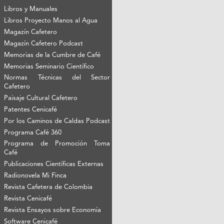
Libros y Manuales
Libros Proyecto Manos al Agua
Magazín Cafetero
Magazín Cafetero Podcast
Memorias de la Cumbre de Café
Memorias Seminario Científico
Normas Técnicas del Sector
Cafetero
Paisaje Cultural Cafetero
Patentes Cenicafé
Por los Caminos de Caldas Podcast
Programa Café 360
Programa de Promoción Toma
Café
Publicaciones Científicas Externas
Radionovela Mi Finca
Revista Cafetera de Colombia
Revista Cenicafé
Revista Ensayos sobre Economía
Software Cenicafé