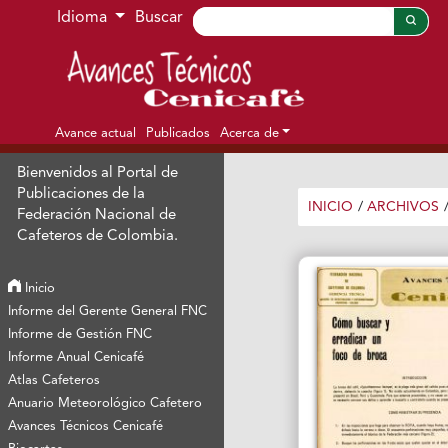
Ir al menú de navegación principal
Ir al contenido principal
Ir al pie de página del sitio
Idioma
Buscar
Avance actual
Publicados
Acerca de
Bienvenidos al Portal de
Publicaciones de la
INICIO
/
ARCHIVOS
Federación Nacional de
Cafeteros de Colombia.
Inicio
Informe del Gerente General FNC
Informe de Gestión FNC
Informe Anual Cenicafé
Atlas Cafeteros
Anuario Meteorológico Cafetero
Avances Técnicos Cenicafé