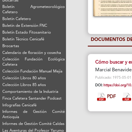
Biocartas
Boletín Agrometeorológico
Cafetero
Boletín Cafetero
Boletín de Extensión FNC
Boletín Estado Fitosanitario
Boletín Técnico Cenicafé
DOCUMENTOS DE
Brocartas
Calendario de floración y cosecha
Colección Fundación Ecológica
Cómo buscar y er
Cafetera
Marcial Benavide
Colección Fundación Manuel Mejía
Publicado: 1975-05-01 Vi
Colección Libros 80 años
Colección Libros 85 años
DOI:
https://doi.org/
Comportamiento de la Industria
PDF
Finca Cafetera Santander Podcast
Infografías Cenicafé
Informes de Gestión Comité
Antioquía
Informes de Gestión Comité Caldas
Las Aventuras del Profesor Yarumo