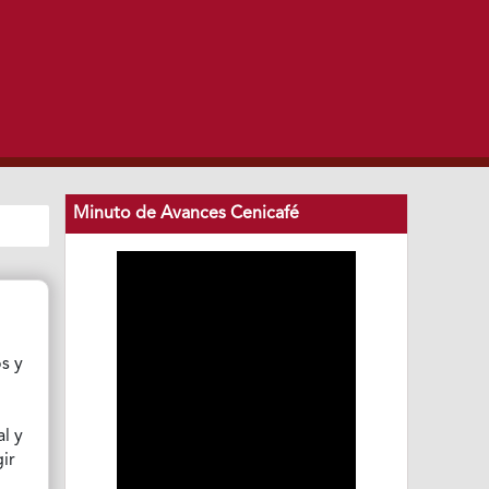
Minuto de Avances Cenicafé
s y
al y
gir