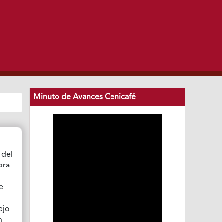
Minuto de Avances Cenicafé
 del
ora
se
s
ejo
n