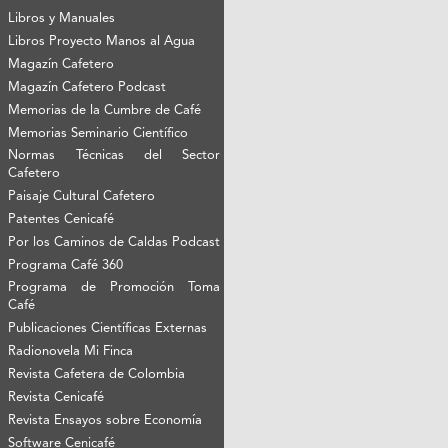
Libros y Manuales
Libros Proyecto Manos al Agua
Magazín Cafetero
Magazín Cafetero Podcast
Memorias de la Cumbre de Café
Memorias Seminario Científico
Normas Técnicas del Sector
Cafetero
Paisaje Cultural Cafetero
Patentes Cenicafé
Por los Caminos de Caldas Podcast
Programa Café 360
Programa de Promoción Toma
Café
Publicaciones Científicas Externas
Radionovela Mi Finca
Revista Cafetera de Colombia
Revista Cenicafé
Revista Ensayos sobre Economía
Software Cenicafé