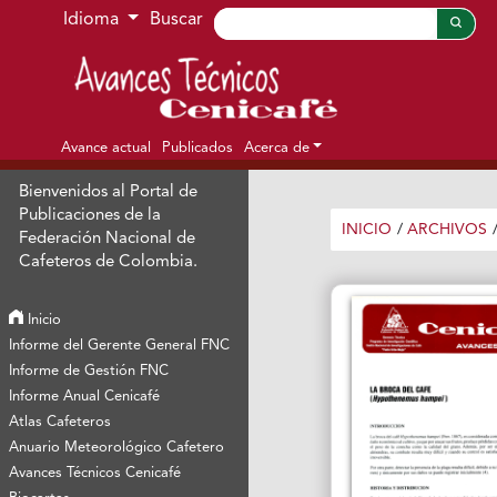
Ir al menú de navegación principal
Ir al contenido principal
Ir al pie de página del sitio
Idioma
Buscar
Avance actual
Publicados
Acerca de
Bienvenidos al Portal de
Publicaciones de la
INICIO
/
ARCHIVOS
Federación Nacional de
Cafeteros de Colombia.
Inicio
Informe del Gerente General FNC
Informe de Gestión FNC
Informe Anual Cenicafé
Atlas Cafeteros
Anuario Meteorológico Cafetero
Avances Técnicos Cenicafé