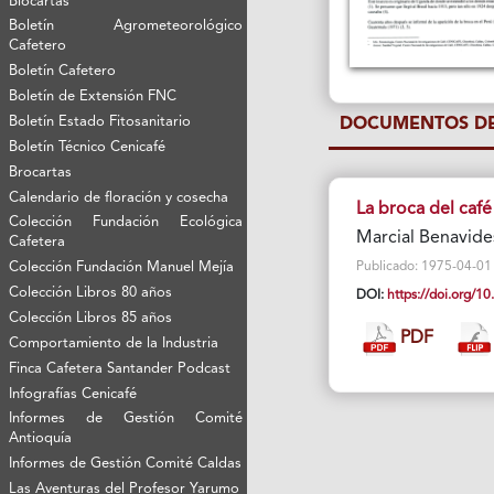
Biocartas
Boletín Agrometeorológico
Cafetero
Boletín Cafetero
Boletín de Extensión FNC
Boletín Estado Fitosanitario
DOCUMENTOS DE
Boletín Técnico Cenicafé
Brocartas
Calendario de floración y cosecha
La broca del ca
Colección Fundación Ecológica
Marcial Benavide
Cafetera
Colección Fundación Manuel Mejía
Publicado: 1975-04-01 V
Colección Libros 80 años
DOI:
https://doi.org/
Colección Libros 85 años
PDF
Comportamiento de la Industria
Finca Cafetera Santander Podcast
Infografías Cenicafé
Informes de Gestión Comité
Antioquía
Informes de Gestión Comité Caldas
Las Aventuras del Profesor Yarumo