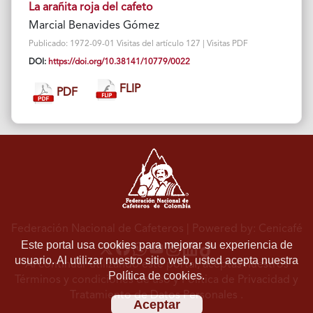
La arañita roja del cafeto
Marcial Benavides Gómez
Publicado: 1972-09-01 Visitas del artículo 127 | Visitas PDF
DOI:
https://doi.org/10.38141/10779/0022
FLIP
PDF
Federación Nacional de Cafeteros
| Powered by: Cenicafé
Este portal usa cookies para mejorar su experiencia de
usuario. Al utilizar nuestro sitio web, usted acepta nuestra
Al continuar utilizando este portal, aceptas nuestros
Política de cookies.
Términos y condiciones de uso
y
Política de Privacidad y
Tratamiento de Datos Personales
.
Aceptar