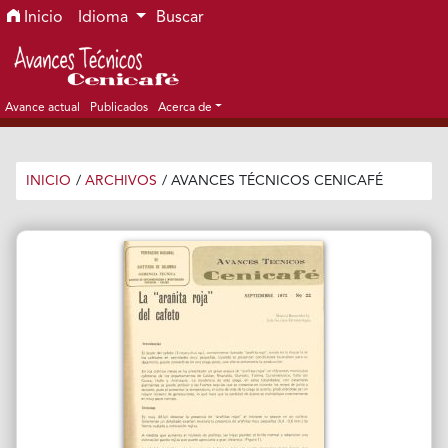
Ir al menú de navegación principal
Ir al contenido principal
Ir al pie de página del sitio
Inicio
Idioma
Buscar
Avance actual
Publicados
Acerca de
INICIO
/
ARCHIVOS
/
AVANCES TÉCNICOS CENICAFÉ