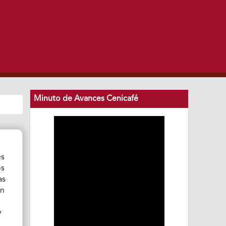
Minuto de Avances Cenicafé
es
os
as
ón
y