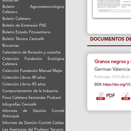
Biocartas
Boletín Agrometeorológico
Cafetero
Boletín Cafetero
Boletín de Extensión FNC
Boletín Estado Fitosanitario
Boletín Técnico Cenicafé
DOCUMENTOS DE
Brocartas
Calendario de floración y cosecha
Colección Fundación Ecológica
Granos negros y 
Cafetera
German Valencia 
Colección Fundación Manuel Mejía
Publicado: 1972-08-01 Vi
Colección Libros 80 años
Colección Libros 85 años
DOI:
https://doi.org/
Comportamiento de la Industria
PDF
Finca Cafetera Santander Podcast
Infografías Cenicafé
Informes de Gestión Comité
Antioquía
Informes de Gestión Comité Caldas
Las Aventuras del Profesor Yarumo