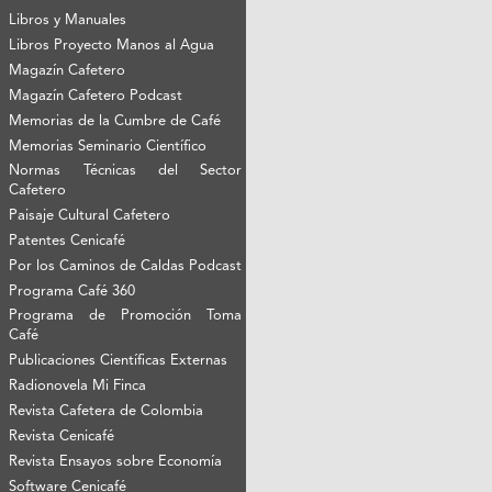
Libros y Manuales
Libros Proyecto Manos al Agua
Magazín Cafetero
Magazín Cafetero Podcast
Memorias de la Cumbre de Café
Memorias Seminario Científico
Normas Técnicas del Sector
Cafetero
Paisaje Cultural Cafetero
Patentes Cenicafé
Por los Caminos de Caldas Podcast
Programa Café 360
Programa de Promoción Toma
Café
Publicaciones Científicas Externas
Radionovela Mi Finca
Revista Cafetera de Colombia
Revista Cenicafé
Revista Ensayos sobre Economía
Software Cenicafé