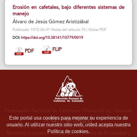
Erosión en cafetales, bajo diferentes sistemas de
manejo
Álvaro de Jesús Gómez Aristizábal
Publicado: 1972-06-01 Visitas del artículo 76 | Visitas PDF
DOI:
https://doi.org/10.38141/10779/0019
FLIP
PDF
Federación Nacional de Cafeteros
| Powered by: Cenicafé
Este portal usa cookies para mejorar su experiencia de
usuario. Al utilizar nuestro sitio web, usted acepta nuestra
Al continuar utilizando este portal, aceptas nuestros
Política de cookies.
Términos y condiciones de uso
y
Política de Privacidad y