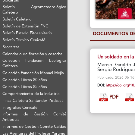
Biocartas
Boletín Agrometeorológico
Cafetero
Boletín Cafetero
Boletín de Extensión FNC
Boletín Estado Fitosanitario
DOCUMENTOS DE
Boletín Técnico Cenicafé
Brocartas
Calendario de floración y cosecha
Un soldado en la
Colección Fundación Ecológica
Marisol Giraldo 
Cafetera
Sergio Rodríguez
Colección Fundación Manuel Mejía
Publicado: 2026-06-16 V
Colección Libros 80 años
DOI:
https://doi.org/
Colección Libros 85 años
Comportamiento de la Industria
PDF
Finca Cafetera Santander Podcast
Infografías Cenicafé
Informes de Gestión Comité
Antioquía
Informes de Gestión Comité Caldas
Las Aventuras del Profesor Yarumo