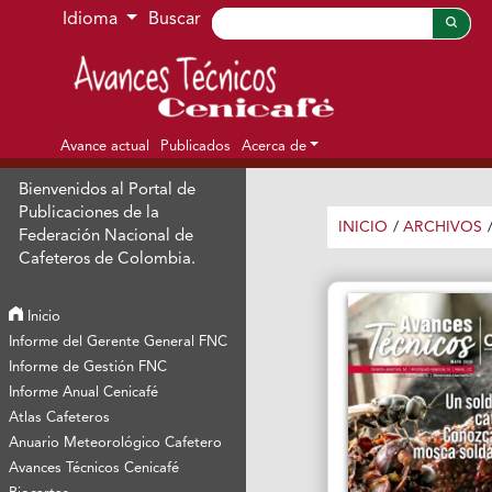
Ir al menú de navegación principal
Ir al contenido principal
Ir al pie de página del sitio
Idioma
Buscar
Avance actual
Publicados
Acerca de
Bienvenidos al Portal de
Publicaciones de la
INICIO
/
ARCHIVOS
Federación Nacional de
Cafeteros de Colombia.
Inicio
Informe del Gerente General FNC
Informe de Gestión FNC
Informe Anual Cenicafé
Atlas Cafeteros
Anuario Meteorológico Cafetero
Avances Técnicos Cenicafé