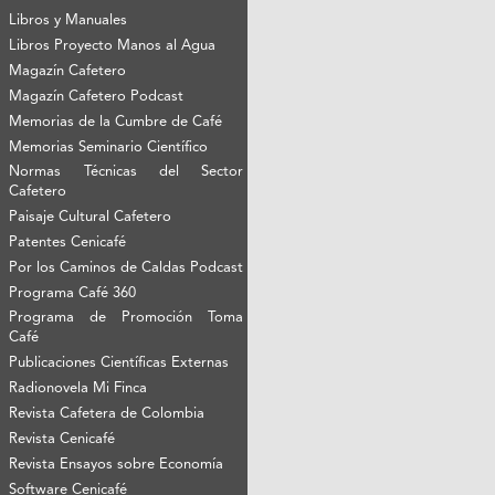
Libros y Manuales
Libros Proyecto Manos al Agua
Magazín Cafetero
Magazín Cafetero Podcast
Memorias de la Cumbre de Café
Memorias Seminario Científico
Normas Técnicas del Sector
Cafetero
Paisaje Cultural Cafetero
Patentes Cenicafé
Por los Caminos de Caldas Podcast
Programa Café 360
Programa de Promoción Toma
Café
Publicaciones Científicas Externas
Radionovela Mi Finca
Revista Cafetera de Colombia
Revista Cenicafé
Revista Ensayos sobre Economía
Software Cenicafé