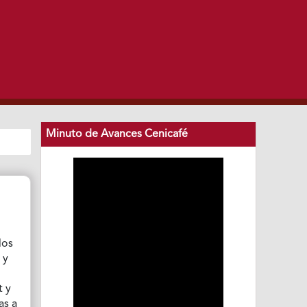
Minuto de Avances Cenicafé
los
 y
t y
as a