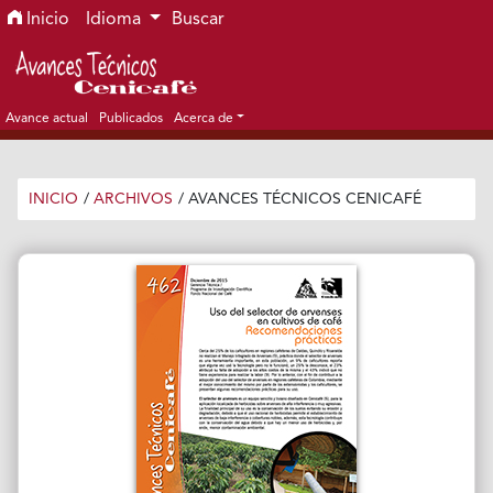
Ir al menú de navegación principal
Ir al contenido principal
Ir al pie de página del sitio
Inicio
Idioma
Buscar
Avance actual
Publicados
Acerca de
INICIO
/
ARCHIVOS
/
AVANCES TÉCNICOS CENICAFÉ