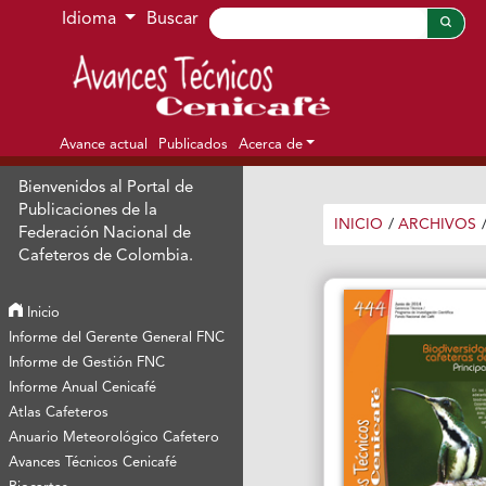
Ir al menú de navegación principal
Ir al contenido principal
Ir al pie de página del sitio
Idioma
Buscar
Avance actual
Publicados
Acerca de
Bienvenidos al Portal de
Publicaciones de la
INICIO
/
ARCHIVOS
Federación Nacional de
Cafeteros de Colombia.
Inicio
Informe del Gerente General FNC
Informe de Gestión FNC
Informe Anual Cenicafé
Atlas Cafeteros
Anuario Meteorológico Cafetero
Avances Técnicos Cenicafé