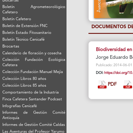
Biocartas
Boletín Agrometeorológico
Cafetero
Boletín Cafetero
Boletín de Extensión FNC
DOCUMENTOS DE
Boletín Estado Fitosanitario
Boletín Técnico Cenicafé
Brocartas
Biodiversidad en 
Calendario de floración y cosecha
Jorge Eduardo Bo
Colección Fundación Ecológica
Cafetera
Publicado: 2014-06-01 Vi
Colección Fundación Manuel Mejía
DOI:
https://doi.org/
Colección Libros 80 años
PDF
Colección Libros 85 años
Comportamiento de la Industria
Finca Cafetera Santander Podcast
Infografías Cenicafé
Informes de Gestión Comité
Antioquía
Informes de Gestión Comité Caldas
Las Aventuras del Profesor Yarumo