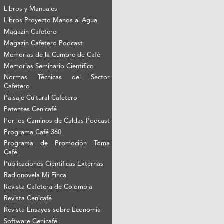
Libros y Manuales
Libros Proyecto Manos al Agua
Magazín Cafetero
Magazín Cafetero Podcast
Memorias de la Cumbre de Café
Memorias Seminario Científico
Normas Técnicas del Sector
Cafetero
Paisaje Cultural Cafetero
Patentes Cenicafé
Por los Caminos de Caldas Podcast
Programa Café 360
Programa de Promoción Toma
Café
Publicaciones Científicas Externas
Radionovela Mi Finca
Revista Cafetera de Colombia
Revista Cenicafé
Revista Ensayos sobre Economía
Software Cenicafé