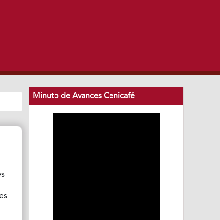
Minuto de Avances Cenicafé
es
nes