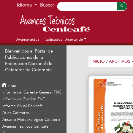
Ir al menú de navegación principal
Ir al contenido principal
Ir al pie de página del sitio
Idioma
Buscar
Avance actual
Publicados
Acerca de
Bienvenidos al Portal de
Publicaciones de la
INICIO
/
ARCHIVOS
Federación Nacional de
Cafeteros de Colombia.
Inicio
Informe del Gerente General FNC
Informe de Gestión FNC
Informe Anual Cenicafé
Atlas Cafeteros
Anuario Meteorológico Cafetero
Avances Técnicos Cenicafé