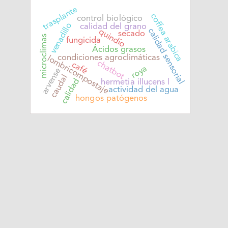
trasplante
coffea arabica
control biológico
venadillo
calidad del grano
calidad sensorial
quindío
secado
microclimas
fungicida
Ácidos grasos
condiciones agroclimáticas
lombricompostaje
chatbot
café
roya
arvense
caudal
calidad
hermetia illucens l
actividad del agua
hongos patógenos