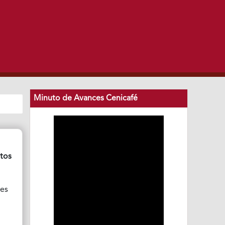
Minuto de Avances Cenicafé
utos
les