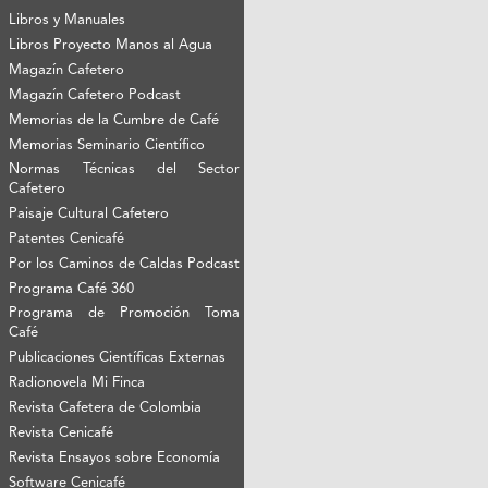
Libros y Manuales
Libros Proyecto Manos al Agua
Magazín Cafetero
Magazín Cafetero Podcast
Memorias de la Cumbre de Café
Memorias Seminario Científico
Normas Técnicas del Sector
Cafetero
Paisaje Cultural Cafetero
Patentes Cenicafé
Por los Caminos de Caldas Podcast
Programa Café 360
Programa de Promoción Toma
Café
Publicaciones Científicas Externas
Radionovela Mi Finca
Revista Cafetera de Colombia
Revista Cenicafé
Revista Ensayos sobre Economía
Software Cenicafé