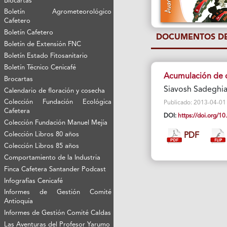
Biocartas
Boletín Agrometeorológico
Cafetero
Boletín Cafetero
DOCUMENTOS DE
Boletín de Extensión FNC
Boletín Estado Fitosanitario
Boletín Técnico Cenicafé
Acumulación de ca
Brocartas
Siavosh Sadeghia
Calendario de floración y cosecha
Colección Fundación Ecológica
Publicado: 2013-04-01 V
Cafetera
DOI:
https://doi.org/
Colección Fundación Manuel Mejía
Colección Libros 80 años
PDF
Colección Libros 85 años
Comportamiento de la Industria
Finca Cafetera Santander Podcast
Infografías Cenicafé
Informes de Gestión Comité
Antioquía
Informes de Gestión Comité Caldas
Las Aventuras del Profesor Yarumo