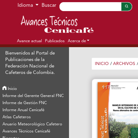
Ir al menú de navegación principal
Ir al contenido principal
Ir al pie de página del sitio
Idioma
Buscar
Avance actual
Publicados
Acerca de
Bienvenidos al Portal de
Publicaciones de la
INICIO
/
ARCHIVOS
Federación Nacional de
Cafeteros de Colombia.
Inicio
Informe del Gerente General FNC
Informe de Gestión FNC
Informe Anual Cenicafé
Atlas Cafeteros
Anuario Meteorológico Cafetero
Avances Técnicos Cenicafé