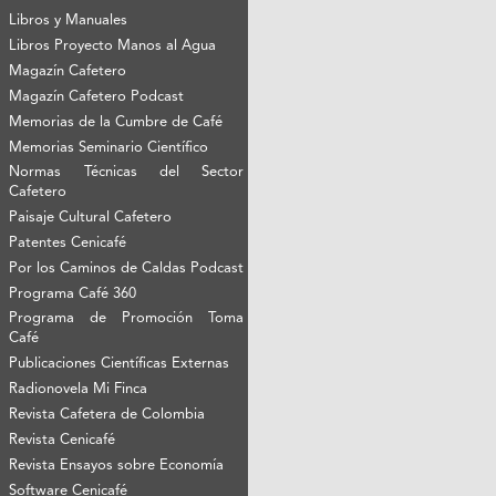
Libros y Manuales
Libros Proyecto Manos al Agua
Magazín Cafetero
Magazín Cafetero Podcast
Memorias de la Cumbre de Café
Memorias Seminario Científico
Normas Técnicas del Sector
Cafetero
Paisaje Cultural Cafetero
Patentes Cenicafé
Por los Caminos de Caldas Podcast
Programa Café 360
Programa de Promoción Toma
Café
Publicaciones Científicas Externas
Radionovela Mi Finca
Revista Cafetera de Colombia
Revista Cenicafé
Revista Ensayos sobre Economía
Software Cenicafé