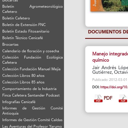
Biocartas
Boletín Agrometeorológico
Cafetero
Boletín Cafetero
Boletín de Extensión FNC
Boletín Estado Fitosanitario
DOCUMENTOS DE
Boletín Técnico Cenicafé
Brocartas
Calendario de floración y cosecha
Manejo integrado
Colección Fundación Ecológica
químico
Cafetera
Jair Andrés Lópe
Colección Fundación Manuel Mejía
Gutiérrez, Octav
Colección Libros 80 años
Publicado: 2012-03-01 V
Colección Libros 85 años
DOI:
https://doi.org/
Comportamiento de la Industria
Finca Cafetera Santander Podcast
PDF
Infografías Cenicafé
Informes de Gestión Comité
Antioquía
Informes de Gestión Comité Caldas
Las Aventuras del Profesor Yarumo