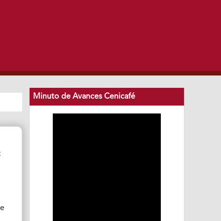
Minuto de Avances Cenicafé
:
de