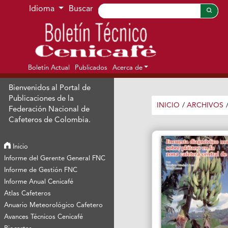
Ir al menú de navegación principal
Ir al contenido principal
Ir al pie de página del sitio
Idioma
Buscar
Boletín Actual
Publicados
Acerca de
Bienvenidos al Portal de
Publicaciones de la
INICIO
/
ARCHIVOS
Federación Nacional de
Cafeteros de Colombia.
Inicio
Informe del Gerente General FNC
Informe de Gestión FNC
Informe Anual Cenicafé
Atlas Cafeteros
Anuario Meteorológico Cafetero
Avances Técnicos Cenicafé