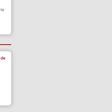
rio
 de