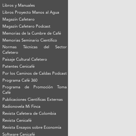
Libros y Manuales
Libros Proyecto Manos al Agua
Magazín Cafetero
Magazín Cafetero Podcast
Memorias de la Cumbre de Café
Memorias Seminario Científico
Normas Técnicas del Sector
Cafetero
Paisaje Cultural Cafetero
Patentes Cenicafé
Por los Caminos de Caldas Podcast
Programa Café 360
Programa de Promoción Toma
Café
Publicaciones Científicas Externas
Radionovela Mi Finca
Revista Cafetera de Colombia
Revista Cenicafé
Revista Ensayos sobre Economía
Software Cenicafé