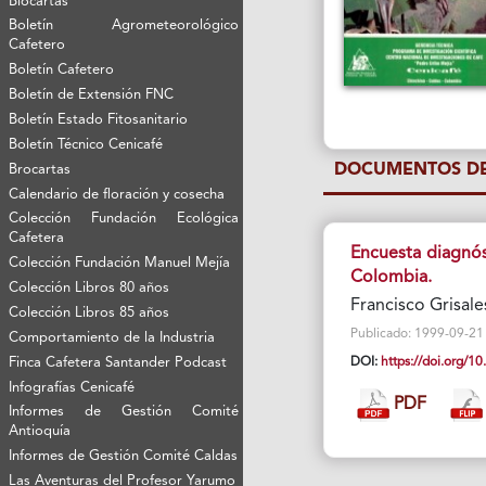
Biocartas
Boletín Agrometeorológico
Cafetero
Boletín Cafetero
Boletín de Extensión FNC
Boletín Estado Fitosanitario
Boletín Técnico Cenicafé
DOCUMENTOS DE
Brocartas
Calendario de floración y cosecha
Colección Fundación Ecológica
Cafetera
Encuesta diagnós
Colección Fundación Manuel Mejía
Colombia.
Colección Libros 80 años
Francisco Grisale
Colección Libros 85 años
Publicado: 1999-09-21 Vi
Comportamiento de la Industria
Finca Cafetera Santander Podcast
DOI:
https://doi.org/
Infografías Cenicafé
PDF
Informes de Gestión Comité
Antioquía
Informes de Gestión Comité Caldas
Las Aventuras del Profesor Yarumo