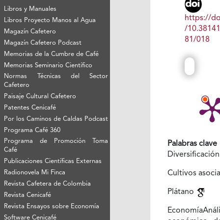
Libros y Manuales
https://do
Libros Proyecto Manos al Agua
/10.3814
Magazín Cafetero
81/018
Magazín Cafetero Podcast
Memorias de la Cumbre de Café
Memorias Seminario Científico
Normas Técnicas del Sector
Cafetero
Paisaje Cultural Cafetero
Patentes Cenicafé
Por los Caminos de Caldas Podcast
Programa Café 360
Programa de Promoción Toma
Palabras clave
Café
Diversificació
Publicaciones Científicas Externas
Radionovela Mi Finca
Cultivos asoc
Revista Cafetera de Colombia
Plátano
Revista Cenicafé
Revista Ensayos sobre Economía
EconomíaAnáli
Software Cenicafé