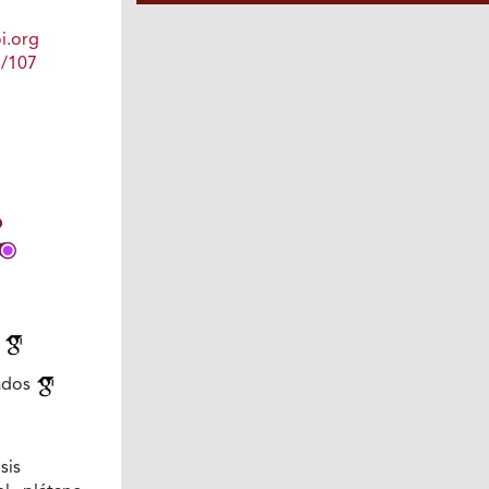
i.org
1/107
n
iados
sis