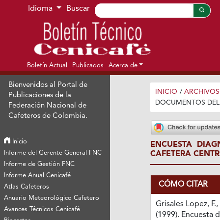
Ir al menú de navegación principal
Ir al contenido principal
Ir al pie de página del sitio
Idioma
Buscar
Boletín Actual
Publicados
Acerca de
Bienvenidos al Portal de
INICIO
/
ARCHIVOS
Publicaciones de la
DOCUMENTOS DEL 
Federación Nacional de
Cafeteros de Colombia.
Inicio
ENCUESTA DIAG
Informe del Gerente General FNC
CAFETERA CENTR
Informe de Gestión FNC
Informe Anual Cenicafé
CÓMO CITAR
Atlas Cafeteros
Anuario Meteorológico Cafetero
Grisales Lopez, F.,
Avances Técnicos Cenicafé
(1999). Encuesta 