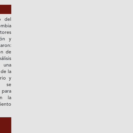
o del
ombia
ctores
ión y
aron:
ón de
isis
o una
 de la
rio y
l se
 para
an la
iento