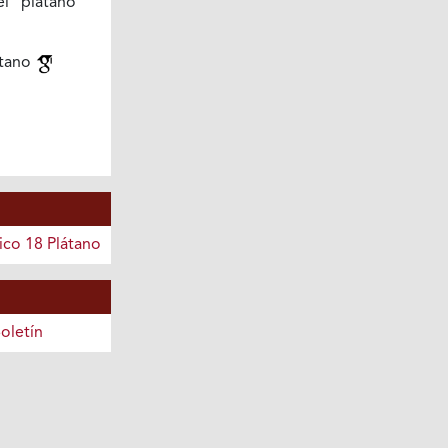
l plátano
átano
ico 18 Plátano
oletín