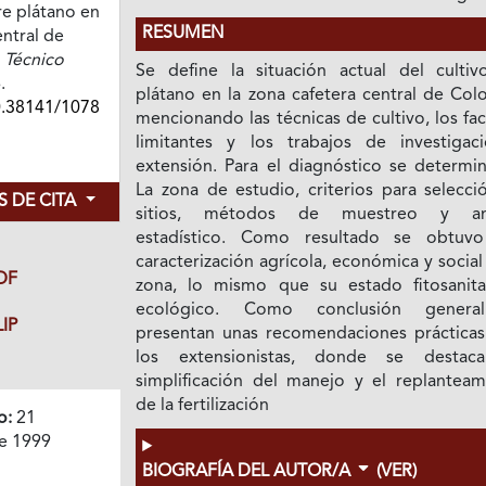
re plátano en
RESUMEN
entral de
 Técnico
Se define la situación actual del cultiv
.
plátano en la zona cafetera central de Col
0.38141/1078
mencionando las técnicas de cultivo, los fa
limitantes y los trabajos de investigac
extensión. Para el diagnóstico se determin
La zona de estudio, criterios para selecci
 DE CITA
sitios, métodos de muestreo y anál
estadístico. Como resultado se obtuv
caracterización agrícola, económica y social
DF
zona, lo mismo que su estado fitosanita
ecológico. Como conclusión genera
IP
presentan unas recomendaciones prácticas
los extensionistas, donde se destac
simplificación del manejo y el replanteam
de la fertilización
o:
21
e 1999
BIOGRAFÍA DEL AUTOR/A
(VER)