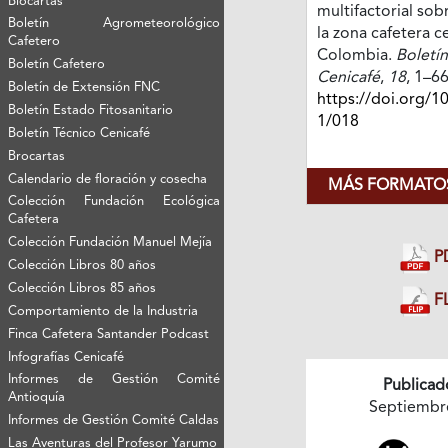
Biocartas
multifactorial sob
Boletín Agrometeorológico
la zona cafetera c
Cafetero
Colombia.
Boletín
Boletín Cafetero
Cenicafé
,
18
, 1–66
Boletín de Extensión FNC
https://doi.org/1
Boletín Estado Fitosanitario
1/018
Boletín Técnico Cenicafé
Brocartas
Calendario de floración y cosecha
MÁS FORMATOS
Colección Fundación Ecológica
Cafetera
Colección Fundación Manuel Mejía
P
Colección Libros 80 años
Colección Libros 85 años
FL
Comportamiento de la Industria
Finca Cafetera Santander Podcast
Infografías Cenicafé
Informes de Gestión Comité
Publicad
Antioquía
Septiembr
Informes de Gestión Comité Caldas
Las Aventuras del Profesor Yarumo