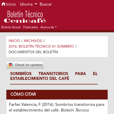
Ir al menú de navegación principal
Ir al contenido principal
Ir al pie de página del sitio
Inicio
Idioma
Buscar
Boletín Actual
Publicados
Acerca de
INICIO
/
ARCHIVOS
/
2016: BOLETÍN TÉCNICO 41 SOMBRÍO
/
DOCUMENTOS DEL BOLETÍN
SOMBRÍOS TRANSITORIOS PARA EL
ESTABLECIMIENTO DEL CAFÉ
CÓMO CITAR
Farfan Valencia, F. (2016). Sombríos transitorios para
el establecimiento del café.
Boletín Técnico