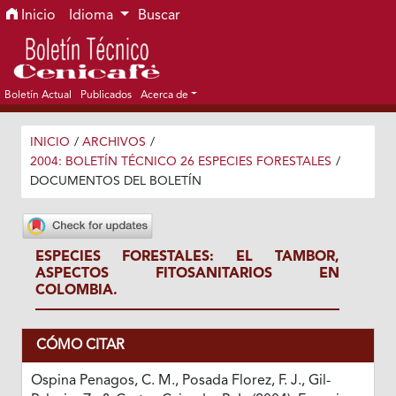
Ir al menú de navegación principal
Ir al contenido principal
Ir al pie de página del sitio
Inicio
Idioma
Buscar
Boletín Actual
Publicados
Acerca de
INICIO
/
ARCHIVOS
/
2004: BOLETÍN TÉCNICO 26 ESPECIES FORESTALES
/
DOCUMENTOS DEL BOLETÍN
ESPECIES FORESTALES: EL TAMBOR,
ASPECTOS FITOSANITARIOS EN
COLOMBIA.
CÓMO CITAR
Ospina Penagos, C. M., Posada Florez, F. J., Gil-