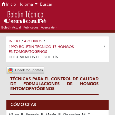
Ir al menú de navegación principal
Ir al contenido principal
Ir al pie de página del sitio
Inicio
Idioma
Buscar
Boletín Actual
Publicados
Acerca de
INICIO
/
ARCHIVOS
/
1997: BOLETÍN TÉCNICO 17 HONGOS
/
ENTOMOPATÓGENOS
DOCUMENTOS DEL BOLETÍN
TÉCNICAS PARA EL CONTROL DE CALIDAD
DE FORMULACIONES DE HONGOS
ENTOMOPATÓGENOS
CÓMO CITAR