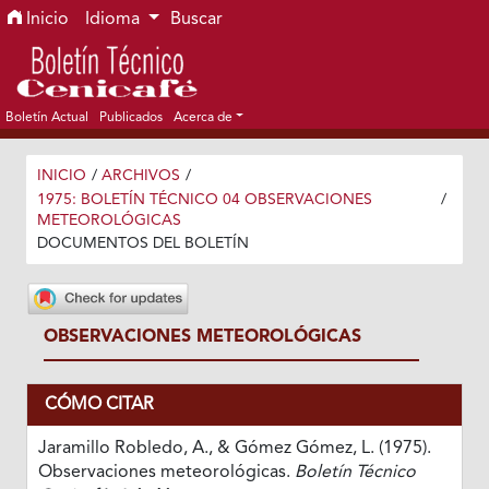
Ir al menú de navegación principal
Ir al contenido principal
Ir al pie de página del sitio
Inicio
Idioma
Buscar
Boletín Actual
Publicados
Acerca de
INICIO
/
ARCHIVOS
/
1975: BOLETÍN TÉCNICO 04 OBSERVACIONES
/
METEOROLÓGICAS
DOCUMENTOS DEL BOLETÍN
OBSERVACIONES METEOROLÓGICAS
CÓMO CITAR
Jaramillo Robledo, A., & Gómez Gómez, L. (1975).
Observaciones meteorológicas.
Boletín Técnico