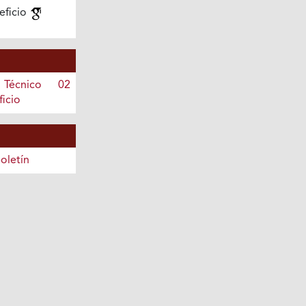
eficio
 Técnico 02
icio
oletín