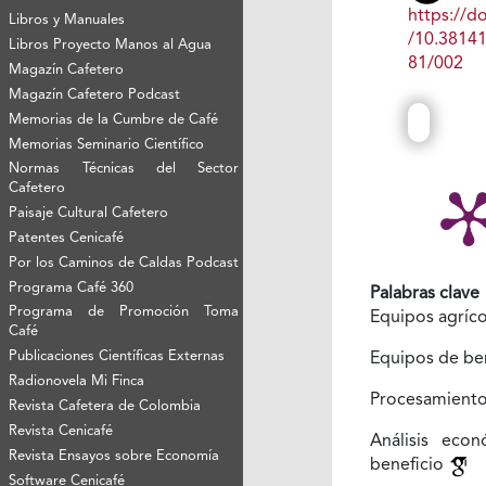
https://do
Libros y Manuales
/10.3814
Libros Proyecto Manos al Agua
81/002
Magazín Cafetero
Magazín Cafetero Podcast
Memorias de la Cumbre de Café
Memorias Seminario Científico
Normas Técnicas del Sector
Cafetero
Paisaje Cultural Cafetero
Patentes Cenicafé
Por los Caminos de Caldas Podcast
Programa Café 360
Palabras clave
Programa de Promoción Toma
Equipos agríc
Café
Publicaciones Científicas Externas
Equipos de be
Radionovela Mi Finca
Procesamient
Revista Cafetera de Colombia
Revista Cenicafé
Análisis eco
Revista Ensayos sobre Economía
beneficio
Software Cenicafé