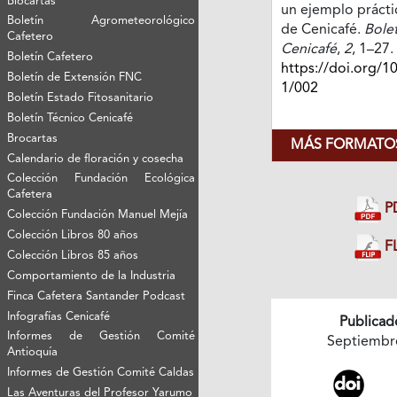
Biocartas
un ejemplo prácti
Boletín Agrometeorológico
de Cenicafé.
Bolet
Cafetero
Cenicafé
,
2
, 1–27.
Boletín Cafetero
https://doi.org/1
Boletín de Extensión FNC
1/002
Boletín Estado Fitosanitario
Boletín Técnico Cenicafé
Brocartas
MÁS FORMATOS
Calendario de floración y cosecha
Colección Fundación Ecológica
Cafetera
P
Colección Fundación Manuel Mejía
Colección Libros 80 años
FL
Colección Libros 85 años
Comportamiento de la Industria
Finca Cafetera Santander Podcast
Infografías Cenicafé
Publicad
Informes de Gestión Comité
Septiembr
Antioquía
Informes de Gestión Comité Caldas
Las Aventuras del Profesor Yarumo