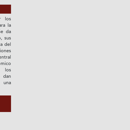
r los
ra la
Se da
, sus
ra del
iones
ntral
ómico
 los
e dan
e una