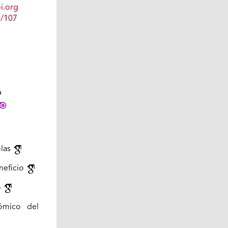
i.org
1/107
olas
neficio
o
nómico del