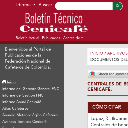
Ir al menú de navegación principal
Ir al contenido principal
Ir al pie de página del sitio
Idioma
Buscar
Boletín Actual
Publicados
Acerca de
Bienvenidos al Portal de
INICIO
/
ARCHIVOS
Publicaciones de la
DOCUMENTOS DEL 
Federación Nacional de
Cafeteros de Colombia.
Inicio
CENTRALES DE B
Informe del Gerente General FNC
CENICAFÉ.
Informe de Gestión FNC
Informe Anual Cenicafé
CÓMO CITAR
Atlas Cafeteros
Anuario Meteorológico Cafetero
Lopez, R., & Jarami
Avances Técnicos Cenicafé
Centrales de benef