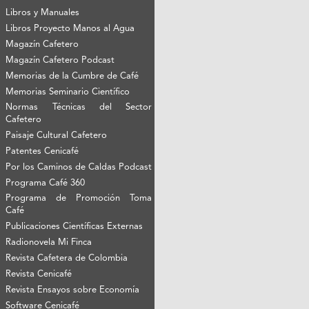
Libros y Manuales
Libros Proyecto Manos al Agua
Magazín Cafetero
Magazín Cafetero Podcast
Memorias de la Cumbre de Café
Memorias Seminario Científico
Normas Técnicas del Sector
Cafetero
Paisaje Cultural Cafetero
Patentes Cenicafé
Por los Caminos de Caldas Podcast
Programa Café 360
Programa de Promoción Toma
Café
Publicaciones Científicas Externas
Radionovela Mi Finca
Revista Cafetera de Colombia
Revista Cenicafé
Revista Ensayos sobre Economía
Software Cenicafé