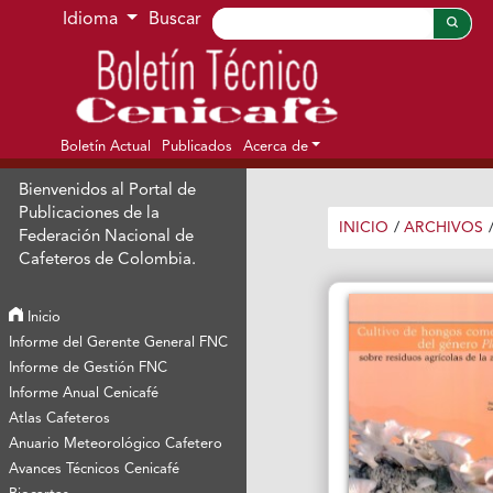
Ir al menú de navegación principal
Ir al contenido principal
Ir al pie de página del sitio
Idioma
Buscar
Boletín Actual
Publicados
Acerca de
Bienvenidos al Portal de
Publicaciones de la
INICIO
/
ARCHIVOS
Federación Nacional de
Cafeteros de Colombia.
Inicio
Informe del Gerente General FNC
Informe de Gestión FNC
Informe Anual Cenicafé
Atlas Cafeteros
Anuario Meteorológico Cafetero
Avances Técnicos Cenicafé