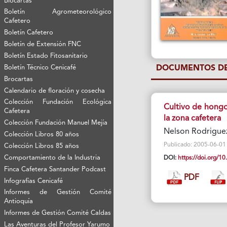
Biocartas
Boletín Agrometeorológico
Cafetero
Boletín Cafetero
Boletín de Extensión FNC
Boletín Estado Fitosanitario
Boletín Técnico Cenicafé
DOCUMENTOS DE
Brocartas
Calendario de floración y cosecha
Colección Fundación Ecológica
Cultivo de hongo
Cafetera
la zona cafetera
Colección Fundación Manuel Mejía
Nelson Rodriguez
Colección Libros 80 años
Publicado: 2005-06-01 V
Colección Libros 85 años
Comportamiento de la Industria
DOI:
https://doi.org/
Finca Cafetera Santander Podcast
PDF
Infografías Cenicafé
Informes de Gestión Comité
Antioquía
Informes de Gestión Comité Caldas
Las Aventuras del Profesor Yarumo