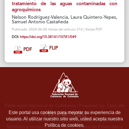
tratamiento de las aguas contaminadas con
agroquímicos
Nelson Rodríguez-Valencia, Laura Quintero-Yepes,
Samuel Antonio Castañeda
Publicado: 2024-06-06 Visitas del artículo 316 | Visitas PDF
DOI:
https://doi.org/10.38141/10781/049
FLIP
PDF
Federación Nacional de Cafeteros
| Powered by: Cenicafé
Este portal usa cookies para mejorar su experiencia de
usuario. Al utilizar nuestro sitio web, usted acepta nuestra
Al continuar utilizando este portal, aceptas nuestros
Política de cookies.
Términos y condiciones de uso
y
Política de Privacidad y