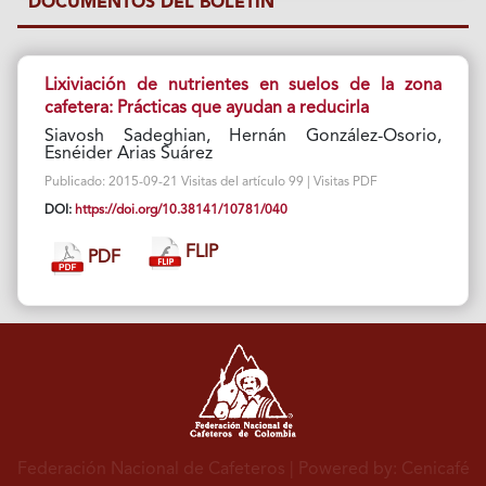
DOCUMENTOS DEL BOLETÍN
Lixiviación de nutrientes en suelos de la zona
cafetera: Prácticas que ayudan a reducirla
Siavosh Sadeghian, Hernán González-Osorio,
Esnéider Arias Suárez
Publicado: 2015-09-21 Visitas del artículo 99 | Visitas PDF
DOI:
https://doi.org/10.38141/10781/040
FLIP
PDF
Federación Nacional de Cafeteros
| Powered by: Cenicafé