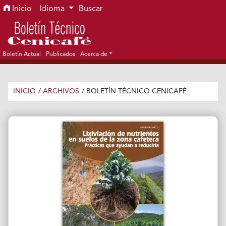
Ir al menú de navegación principal
Ir al contenido principal
Ir al pie de página del sitio
Inicio
Idioma
Buscar
Boletín Actual
Publicados
Acerca de
INICIO
/
ARCHIVOS
/
BOLETÍN TÉCNICO CENICAFÉ