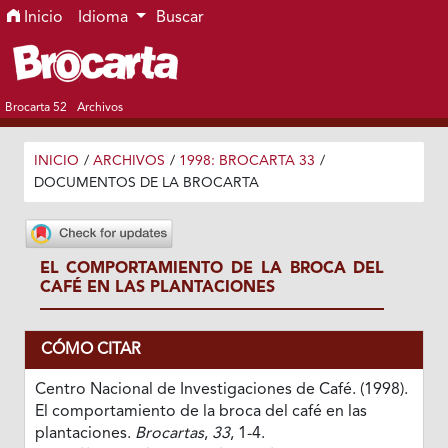
Ir al menú de navegación principal
Ir al contenido principal
Ir al pie de página del sitio
Inicio
Idioma
Buscar
Brocarta 52
Archivos
INICIO
/
ARCHIVOS
/
1998: BROCARTA 33
/
DOCUMENTOS DE LA BROCARTA
EL COMPORTAMIENTO DE LA BROCA DEL
CAFÉ EN LAS PLANTACIONES
CÓMO CITAR
Centro Nacional de Investigaciones de Café. (1998).
El comportamiento de la broca del café en las
plantaciones.
Brocartas
,
33
, 1-4.