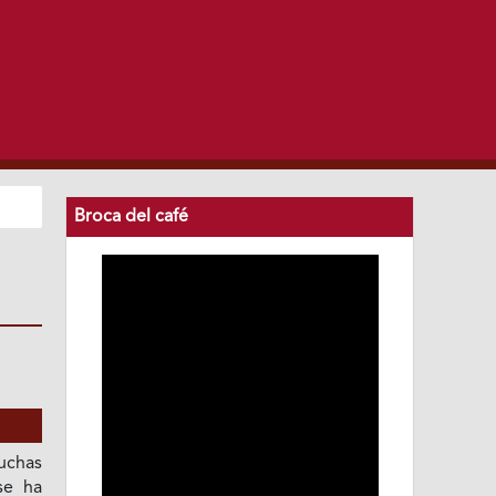
Broca del café
muchas
se ha