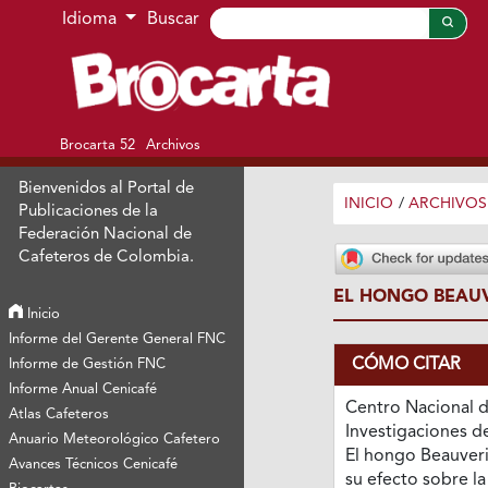
Ir al menú de navegación principal
Ir al contenido principal
Ir al pie de página del sitio
Idioma
Buscar
Brocarta 52
Archivos
Bienvenidos al Portal de
INICIO
/
ARCHIVOS
Publicaciones de la
Federación Nacional de
Cafeteros de Colombia.
EL HONGO BEAUV
Inicio
Informe del Gerente General FNC
CÓMO CITAR
Informe de Gestión FNC
Informe Anual Cenicafé
Centro Nacional 
Atlas Cafeteros
Investigaciones de
Anuario Meteorológico Cafetero
El hongo Beauveri
Avances Técnicos Cenicafé
su efecto sobre la