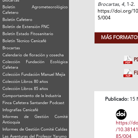
Biocartas
Brocartas
,
4
, 1-2.
Boletín Agrometeorológico
https://doi.org/1
Cafetero
5/004
Boletín Cafetero
Boletín de Extensión FNC
Boletín Estado Fitosanitario
MÁS FORMATOS
Boletín Técnico Cenicafé
Brocartas
Calendario de floración y cosecha
P
Colección Fundación Ecológica
Cafetera
FL
Colección Fundación Manuel Mejía
Colección Libros 80 años
Colección Libros 85 años
Comportamiento de la Industria
Publicado:
15 
Finca Cafetera Santander Podcast
Infografías Cenicafé
Informes de Gestión Comité
Antioquía
https://do
Informes de Gestión Comité Caldas
/10.3814
85/004
Las Aventuras del Profesor Yarumo