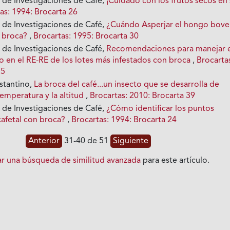
 de Investigaciones de Café,
¡Cuidado con los frutos secos en
as: 1994: Brocarta 26
 de Investigaciones de Café,
¿Cuándo Asperjar el hongo bove
n broca?
,
Brocartas: 1995: Brocarta 30
 de Investigaciones de Café,
Recomendaciones para manejar 
 en el RE-RE de los lotes más infestados con broca
,
Brocarta
25
stantino,
La broca del café...un insecto que se desarrolla de
emperatura y la altitud
,
Brocartas: 2010: Brocarta 39
 de Investigaciones de Café,
¿Cómo identificar los puntos
cafetal con broca?
,
Brocartas: 1994: Brocarta 24
Anterior
31-40 de 51
Siguiente
iar una búsqueda de similitud avanzada
para este artículo.