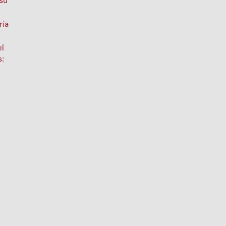
 su
ria
el
s: