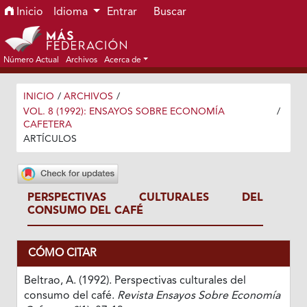
Ir al menú de navegación principal
Ir al contenido principal
Ir al pie de página del sitio
Inicio
Idioma
Entrar
Buscar
Número Actual
Archivos
Acerca de
INICIO
/
ARCHIVOS
/
VOL. 8 (1992): ENSAYOS SOBRE ECONOMÍA
/
CAFETERA
ARTÍCULOS
PERSPECTIVAS CULTURALES DEL
CONSUMO DEL CAFÉ
CÓMO CITAR
Beltrao, A. (1992). Perspectivas culturales del
consumo del café.
Revista Ensayos Sobre Economía