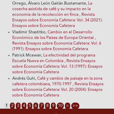
Orrego, Álvaro León Gaitán Bustamante,
La
cosecha asistida de café y su impacto en la
economía de la recolección en finca
,
Revista
Ensayos sobre Economía Cafetera: Vol. 34 (2021):
Ensayos sobre Economía Cafetera
Vladimir Shastitko,
Cambio en el Desarrollo
Económico de los Países de Europa Oriental
,
Revista Ensayos sobre Economía Cafetera: Vol. 6
(1991): Ensayos sobre Economía Cafetera
Patrick Mcewan,
La efectividad del programa
Escuela Nueva en Colombia
,
Revista Ensayos
sobre Economía Cafetera: Vol. 13 (1997): Ensayos
sobre Economía Cafetera
Andrés Guhi,
Café y cambio de paisaje en la zona
cafetera colombiana, 1970-1997
,
Revista Ensayos
sobre Economía Cafetera: Vol. 20 (2004): Ensayos
sobre Economía Cafetera
1
2
3
4
5
6
7
8
9
10
>
>>