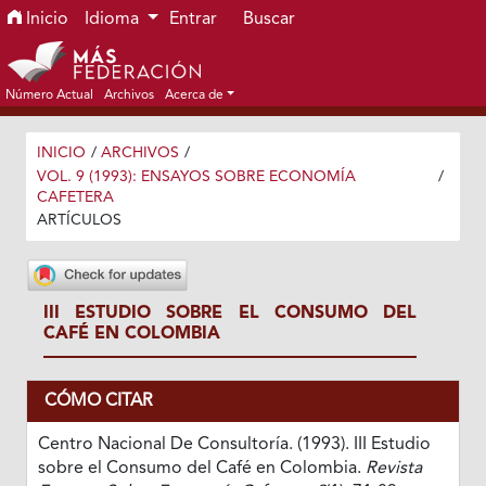
Ir al menú de navegación principal
Ir al contenido principal
Ir al pie de página del sitio
Inicio
Idioma
Entrar
Buscar
Número Actual
Archivos
Acerca de
INICIO
/
ARCHIVOS
/
VOL. 9 (1993): ENSAYOS SOBRE ECONOMÍA
/
CAFETERA
ARTÍCULOS
III ESTUDIO SOBRE EL CONSUMO DEL
CAFÉ EN COLOMBIA
CÓMO CITAR
Centro Nacional De Consultoría. (1993). III Estudio
sobre el Consumo del Café en Colombia.
Revista