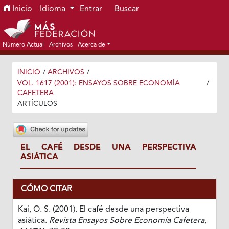
Ir al menú de navegación principal
Ir al contenido principal
Ir al pie de página del sitio
Inicio
Idioma
Entrar
Buscar
Número Actual
Archivos
Acerca de
INICIO
/
ARCHIVOS
/
VOL. 1617 (2001): ENSAYOS SOBRE ECONOMÍA
/
CAFETERA
ARTÍCULOS
EL CAFÉ DESDE UNA PERSPECTIVA
ASIÁTICA
CÓMO CITAR
Kai, O. S. (2001). El café desde una perspectiva
asiática.
Revista Ensayos Sobre Economía Cafetera
,